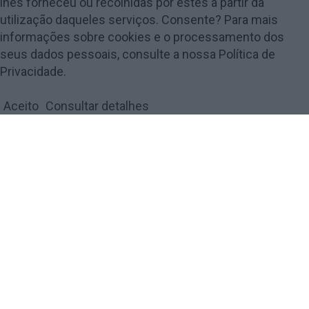
lhes forneceu ou recolhidas por estes a partir da
utilização daqueles serviços. Consente? Para mais
informações sobre cookies e o processamento dos
seus dados pessoais, consulte a nossa Política de
© 2018 Amarante Magazine - Todos os direitos reservados by
digiUP -
Privacidade.
business solutions
Aceito
Consultar detalhes
Política de Privacidade e Cookies
FECHAR
Privacy Overview
This website uses cookies to improve your experience while
you navigate through the website. Out of these, the cookies