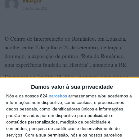
Redação
7 de Julho, 2023
O Centro de Interpretação do Românico, em Lousada,
acolhe, entre 5 de julho e 24 de setembro, de terça a
domingo, a exposição de pintura “Rota do Românico,
uma experiência fundada na História”, anunciou a RR.
Da autoria de António M. Silva, a mostra é constituída
por 58 aguarelas, uma por cada monumento da atual
Damos valor à sua privacidade
Rota do Românico.
Nós e os nossos 824
parceiros
armazenamos e/ou acedemos a
informações num dispositivo, como cookies, e processamos
Concebida em duas fases (2006 e 2012-13), esta
dados pessoais, como identificadores únicos e informações
exposição temática tem vindo a percorrer, desde então,
padrão enviadas por um dispositivo para publicidade e
todo o território abrangido pela Rota do Românico, nos
conteúdos personalizados, medição de publicidade e
conteúdos, pesquisa de audiências e desenvolvimento de
vales do Sousa, Douro e Tâmega.
serviços.
Com a sua permissão, nós e os nossos parceiros