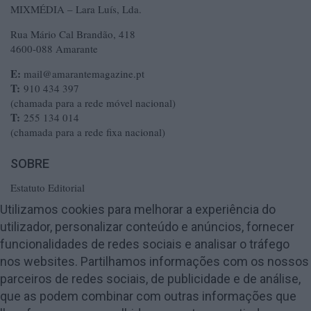
MIXMÉDIA – Lara Luís, Lda.
Rua Mário Cal Brandão, 418
4600-088 Amarante
E:
mail@amarantemagazine.pt
T:
910 434 397
(chamada para a rede móvel nacional)
T:
255 134 014
(chamada para a rede fixa nacional)
SOBRE
Estatuto Editorial
Ficha Técnica
Utilizamos cookies para melhorar a experiência do
utilizador, personalizar conteúdo e anúncios, fornecer
Política de Privacidade
funcionalidades de redes sociais e analisar o tráfego
Termos e Condições
nos websites. Partilhamos informações com os nossos
Publicidade
parceiros de redes sociais, de publicidade e de análise,
Contactos
que as podem combinar com outras informações que