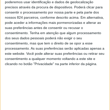
poderemos usar identificação e dados de geolocalização
António M. Silva nasceu em 1960 na freguesia de
CONTINUAR A LER
precisos através da procura de dispositivos. Poderá clicar para
Arcozelo, no concelho de Vila Nova de Gaia. Desde
consentir o processamento por nossa parte e pela parte dos
jovem trabalhou em artes gráficas, como desenhador,
nossos 824 parceiros, conforme descrito acima. Em alternativa,
,
More :
exposição
Rota do Românico
pode aceder a informações mais pormenorizadas e alterar as
tendo frequentado a Escola Artística de Soares dos Reis.
suas preferências antes de consentir ou recusar o
Tem-se dedicado maioritariamente à pintura, com notada
consentimento.
Tenha em atenção que algum processamento
preferência pela aguarela.
dos seus dados pessoais poderá não exigir o seu
consentimento, mas que tem o direito de se opor a esse
A Rota do Românico reúne 58 monumentos e dois
processamento. As suas preferências serão aplicadas apenas a
Previous post
Next post
centros de interpretação, distribuídos por 12 municípios
este website. Você pode alterar suas preferências ou retirar seu
UTAD abre novos
Cercimarante
consentimento a qualquer momento voltando a este site e
(Amarante, Baião, Castelo de Paiva, Celorico de Basto,
cursos para 2023/24
promove Teatro de
clicando no botão "Privacidade" na parte inferior da página.
Cinfães, Felgueiras, Lousada, Marco de Canaveses,
Rua a 14 de julho
Paços de Ferreira, Paredes, Penafiel e Resende).
As principais áreas de intervenção da Rota do Românico
LEAVE A COMMENT
abrangem a investigação científica, a conservação do
Tem de
iniciar a sessão
para publicar um comentário.
património, a dinamização cultural, a educação
patrimonial e a promoção turística.
YOU MAY LIKE