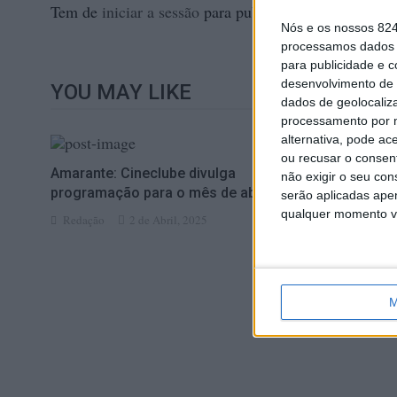
Tem de
iniciar a sessão
para publicar um comentário.
dinamização e promoção turística da regi
Nós e os nossos 82
Sousa e cofinanciada pelo Norte 2020, Po
processamos dados p
para publicidade e 
Europeu de Desenvolvimento Regional.
desenvolvimento de 
YOU MAY LIKE
dados de geolocaliza
processamento por n
alternativa, pode ac
ou recusar o consen
Amarante: Cineclube divulga
Quatro cent
não exigir o seu co
programação para o mês de abril
celebraram 
serão aplicadas apen
qualquer momento vol
Redação
2 de Abril, 2025
Redação
M