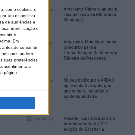
ga e
Amarante: Câmara anuncia
o, como cookies, e
recuperação da Biblioteca
por um dispositivo
Municipal
sa de audiências e
usar identificação e
nsentir o
 acima. Em
Amarante: Município lança
s antes de consentir
concurso para a
requalificação da Alameda
 pessoais poderá
Teixeira de Pascoaes
opõe
s suas preferências
 consentimento a
da página.
Museu do Douro e ARDAD
apresentam projeto que
une cultura, inclusão e
sustentabilidade
Penafiel: Luís Cardoso é o
homenageado da 19.ª
edição do Escritaria