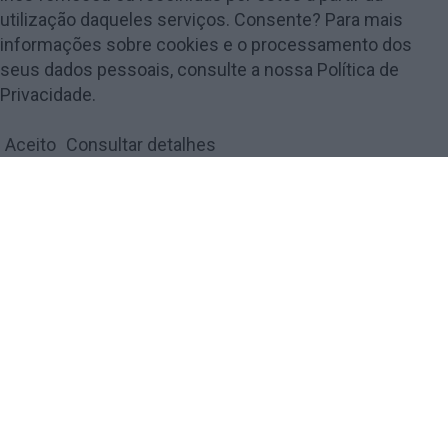
utilização daqueles serviços. Consente? Para mais
informações sobre cookies e o processamento dos
seus dados pessoais, consulte a nossa Política de
© 2018 Amarante Magazine - Todos os direitos reservados by
digiUP -
Privacidade.
business solutions
Aceito
Consultar detalhes
Política de Privacidade e Cookies
FECHAR
Privacy Overview
This website uses cookies to improve your experience while
you navigate through the website. Out of these, the cookies