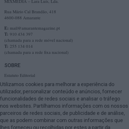
MIXMÉDIA – Lara Luís, Lda.
Rua Mário Cal Brandão, 418
4600-088 Amarante
E:
mail@amarantemagazine.pt
T:
910 434 397
(chamada para a rede móvel nacional)
T:
255 134 014
(chamada para a rede fixa nacional)
SOBRE
Estatuto Editorial
Ficha Técnica
Utilizamos cookies para melhorar a experiência do
utilizador, personalizar conteúdo e anúncios, fornecer
Política de Privacidade
funcionalidades de redes sociais e analisar o tráfego
Termos e Condições
nos websites. Partilhamos informações com os nossos
Publicidade
parceiros de redes sociais, de publicidade e de análise,
Contactos
que as podem combinar com outras informações que
lhes forneceu ou recolhidas por estes a partir da