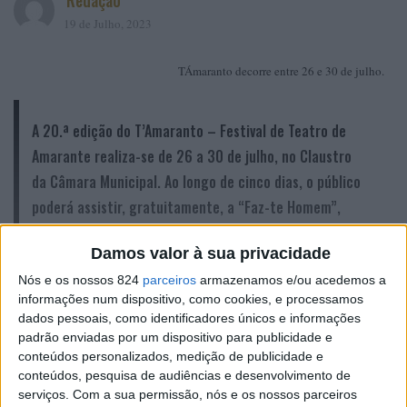
Redação
19 de Julho, 2023
TÁmaranto decorre entre 26 e 30 de julho.
A 20.ª edição do T’Amaranto – Festival de Teatro de
Amarante realiza-se de 26 a 30 de julho, no Claustro
da Câmara Municipal. Ao longo de cinco dias, o público
poderá assistir, gratuitamente, a “Faz-te Homem”,
“Evaristo”, “Quando Ela… é Ele”, “13” e “As Casadas
Damos valor à sua privacidade
Solteiras”, sempre às 22h00, anunciou a Câmara de
Nós e os nossos 824
parceiros
armazenamos e/ou acedemos a
Amarante.
informações num dispositivo, como cookies, e processamos
dados pessoais, como identificadores únicos e informações
padrão enviadas por um dispositivo para publicidade e
“Faz-te Homem”
A primeira peça em palco, a 26, será
,
conteúdos personalizados, medição de publicidade e
com encenação de Paulo Sousa Costa. Dois amigos de
conteúdos, pesquisa de audiências e desenvolvimento de
serviços.
Com a sua permissão, nós e os nossos parceiros
longa data – João Didelet e António Machado – decidem