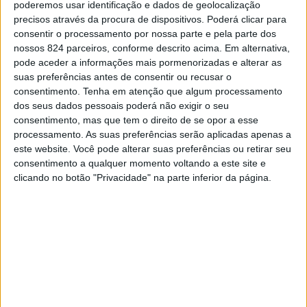
poderemos usar identificação e dados de geolocalização
debater o papel do homem na sociedade e as suas
CONTINUAR A LER
precisos através da procura de dispositivos. Poderá clicar para
ramificações. Organizam uma conferência denominada
consentir o processamento por nossa parte e pela parte dos
nossos 824 parceiros, conforme descrito acima. Em alternativa,
“Faz-te Homem”, onde vão expor as suas indignações,
pode aceder a informações mais pormenorizadas e alterar as
receios, traumas, medos e frustrações.
suas preferências antes de consentir ou recusar o
consentimento.
Tenha em atenção que algum processamento
No dia 27, é a vez da criação original dos Instantâneos:
dos seus dados pessoais poderá não exigir o seu
“Evaristo”
. Uma comédia improvisada, a preto e branco,
Previous post
Next post
consentimento, mas que tem o direito de se opor a esse
processamento. As suas preferências serão aplicadas apenas a
que leva o público numa viagem aos anos 30 e 40 e ao
UTAD ensina
Lousada vai celebrar
este website. Você pode alterar suas preferências ou retirar seu
universo da época de ouro do cinema português.
gerontologia em
o Dia dos Avós
consentimento a qualquer momento voltando a este site e
Marco de Canaveses
clicando no botão "Privacidade" na parte inferior da página.
“Quando Ela… é Ele”
A 28 de junho,
, mostrará o peso
dos tabus na sociedade. Protagonizada por Luís
LEAVE A COMMENT
Mascarenhas, Filipa Giovanni, Paulo Oliveira e Tiago
Tem de
iniciar a sessão
para publicar um comentário.
D’Almeida, esta peça conta a história de Emílio, um
jovem homossexual não assumido, oriundo de Vila Nova
YOU MAY LIKE
da Ranhosa, que vive em Lisboa por motivos
profissionais.