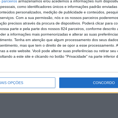
(Foto de
4
parceiros
armazenamos e/ou acedemos a informações num dispositiv
essoais, como identificadores únicos e informações padrão enviadas 
Cátia
conteúdos personalizados, medição de publicidade e conteúdos, pesqui
Fernandes).
serviços.
Com a sua permissão, nós e os nossos parceiros poderemos 
ção precisos através da procura de dispositivos. Poderá clicar para co
 Dentária, aquela unidade de saúde dispõe de duas cadeiras a
ossa parte e pela parte dos nossos 824 parceiros, conforme descrito
rmite diferentes respostas em simultâneo, proporcionadas po
eder a informações mais pormenorizadas e alterar as suas preferência
papel de AMARANTE
Amarante: UVVA regressa em ju
timento.
Tenha em atenção que algum processamento dos seus dados
s em cirurgia oral, implantologia, ortodontia, odontopediatria
inda nas bancas
e homenageia Agustina
nsentimento, mas que tem o direito de se opor a esse processamento. A
MAGAZINE
Redação
24 de Maio, 2023
as a este website. Você pode alterar suas preferências ou retirar seu
tando a este site e clicando no botão "Privacidade" na parte inferior 
, 2024
nica do Campo da Feira tem uma oferta alargada de serviços d
iar
Otorrinolaringologia
Nutrição
Podologia
Psicologia
,
,
,
,
magem
Audiologia
Coaching
,
e
.
AIS OPÇÕES
CONCORDO
obre si a enorme responsabilidade de continuar a merecer a
enas de utentes que nos procuram para obterem cuidados de
nter”
, considera a sua Diretora Clínica, Dra. Lara Ribeiro, par
a em cuidados de saúde continuará a guiar o dia-a-dia sua