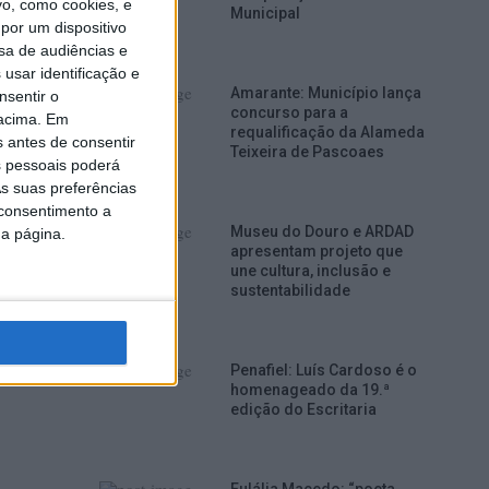
o, como cookies, e
Municipal
por um dispositivo
sa de audiências e
usar identificação e
Amarante: Município lança
nsentir o
concurso para a
 acima. Em
requalificação da Alameda
r
s antes de consentir
Teixeira de Pascoaes
nho
 pessoais poderá
,
s suas preferências
 consentimento a
Museu do Douro e ARDAD
da página.
apresentam projeto que
e
une cultura, inclusão e
sustentabilidade
Penafiel: Luís Cardoso é o
homenageado da 19.ª
edição do Escritaria
a