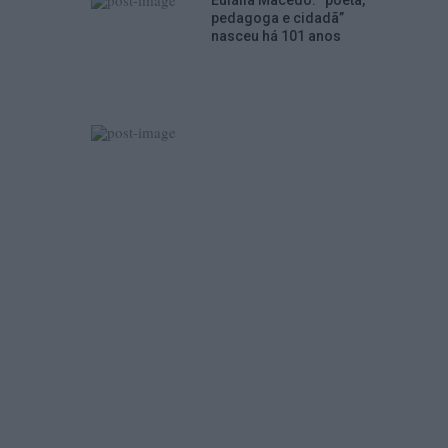
Eulália Macedo: “poeta,
pedagoga e cidadã”
nasceu há 101 anos
nte,