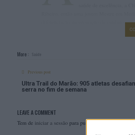
saúde de excelência, a C
Ribeiro, então uma jovem Mestre em Medic
diferenciação da prestação de cuidados de s
CO
Esta estratégia de diferenciação, que consi
técnicas modernas e diferenciadoras, na de
intervenções médicas e na construção de re
More :
Saúde
de que também fez parte um atendimento d
Clínica do Campo da Fei
crescimento da
Previous post
Ultra Trail do Marão: 905 atletas desafia
serra no fim de semana
LEAVE A COMMENT
Tem de
iniciar a sessão
para publicar um comentário.