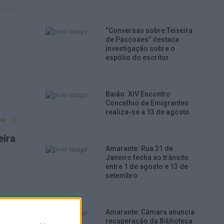
Lara
“Conversas sobre Teixeira
de Pascoaes” destaca
investigação sobre o
espólio do escritor
s
mas
Baião: XIV Encontro
Concelhio de Emigrantes
realiza-se a 13 de agosto
st
eira
Amarante: Rua 31 de
Janeiro fecha ao trânsito
entre 1 de agosto e 13 de
setembro
Amarante: Câmara anuncia
recuperação da Biblioteca