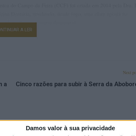
línica do Campo da Feira (CCF) foi criada em 2014 pela Dra. 
ina Dentária, revelando, desde logo, uma clara aposta na
aúde oral, face à oferta disponível.
NTINUAR A LER
stiu na introdução de inovação nos processos, na utilização de
smistificação do trabalho do médico dentista, na qualidade da
spostas céleres às necessidades de tratamento dos clientes – 
e proximidade e de “bem receber” – esteve na base do
ra
, hoje uma referência fundamental na região.
Next po
m a
Cinco razões para subir à Serra da Abobor
A CCF tem
como foco
principal a
Medicina
Dentária
Damos valor à sua privacidade