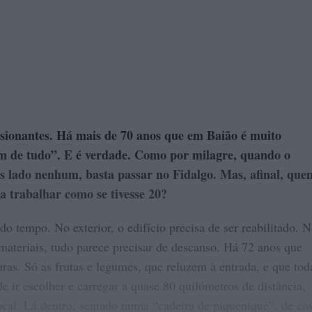
sionantes. Há mais de 70 anos que em Baião é muito
m de tudo”. E é verdade. Como por milagre, quando o
s lado nenhum, basta passar no Fidalgo. Mas, afinal, que
a trabalhar como se tivesse 20?
o tempo. No exterior, o edifício precisa de ser reabilitado. 
s materiais, tudo parece precisar de descanso. Há 72 anos que
ras. Só as frutas e legumes, que reluzem à entrada, e que tod
e ir escolher e carregar a quase 80 quilómetros de distância,
ocal. Lá dentro, sentado numa “cadeira de piquenique”, de cos