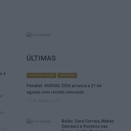
ÚLTIMAS
m é
CULTURA E LAZER
EMPRESAS
Penafiel: AGRIVAL 2026 arranca a 21 de
agosto com recinto renovado
No
7 de Agosto, 2026
as
Baião: Sara Correia, Matias
Damásio e Vizinhos nas
tas