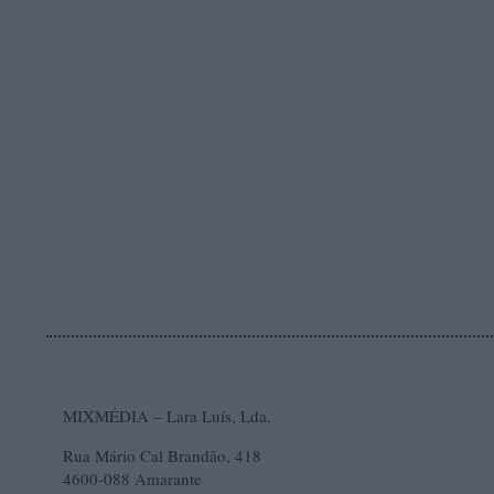
enamorou-se por uma baionense e casou co
A partir daqui tudo muda: depois de casad
Deixei as finanças porque fui
trabalha. “
hoje existem e, ao ser chamado a pactuar
meus olhos e ouvidos passaram a ser os
Saí com a consciência e a honra intocáve
seu proprietário enfrentava vários prob
drogaria, ferragens. Também havia vinh
recorda.
Renovou a mercearia, alargou-a e abastec
A projeção da mercearia foi tota
mais. “
Foram estas empregadas que acabaram por “
MIXMÉDIA – Lara Luís, Lda.
foi precisamente nestas ausências que d
Rua Mário Cal Brandão, 418
civil. Comecei com um camião pequeno e
4600-088 Amarante