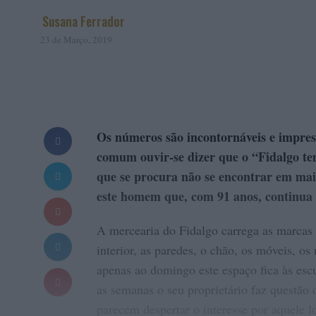
Susana Ferrador
23 de Março, 2019
Os números são incontornáveis e impres
comum ouvir-se dizer que o “Fidalgo te
que se procura não se encontrar em mai
este homem que, com 91 anos, continua 
A mercearia do Fidalgo carrega as marcas d
interior, as paredes, o chão, os móveis, o
apenas ao domingo este espaço fica às escu
as semanas o seu proprietário faz questão d
parecem despertar o interesse por aquele l