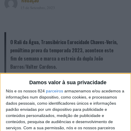
Redação
15 de Setembro, 2023
O Rali da Água, Transibérico Eurocidade Chaves-Verín,
penúltima prova da temporada 2023, acontece este
fim de semana e marca
a estreia da dupla João
Barros/Valter Cardoso.
Damos valor à sua privacidade
Depois de três triunfos, Penafiel Racing Team, Rali de
Nós e os nossos 824
parceiros
armazenamos e/ou acedemos a
Mesão Frio, sendo o mais recente o Constálica Rallye
informações num dispositivo, como cookies, e processamos
dados pessoais, como identificadores únicos e informações
Vouzela e Viseu, João Barros está de volta aos comandos
padrão enviadas por um dispositivo para publicidade e
do Volkswagen Polo GTI R5, para participar na próxima
conteúdos personalizados, medição de publicidade e
prova do Campeonato de Portugal de Ralis (CPR), o Rali
conteúdos, pesquisa de audiências e desenvolvimento de
serviços.
Com a sua permissão, nós e os nossos parceiros
da Água, Transibérico Eurocidade Chaves-Verín. Na