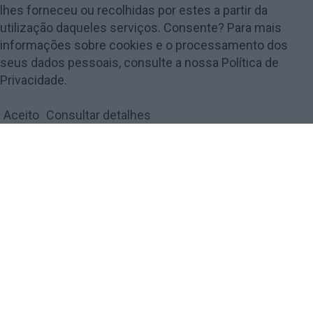
lhes forneceu ou recolhidas por estes a partir da
utilização daqueles serviços. Consente? Para mais
informações sobre cookies e o processamento dos
seus dados pessoais, consulte a nossa Política de
© 2018 Amarante Magazine - Todos os direitos reservados by
digiUP -
Privacidade.
business solutions
Aceito
Consultar detalhes
Política de Privacidade e Cookies
FECHAR
Privacy Overview
This website uses cookies to improve your experience while
you navigate through the website. Out of these, the cookies