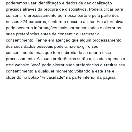
poderemos usar identificação e dados de geolocalização
backet do lado direito estará o experiente navegador
CONTINUAR A LER
precisos através da procura de dispositivos. Poderá clicar para
amarantino Valter Cardoso.
consentir o processamento por nossa parte e pela parte dos
nossos 824 parceiros, conforme descrito acima. Em alternativa,
A AMARANTE MAGAZINE, Valter Cardoso não
More :
Valter Cardoso
pode aceder a informações mais pormenorizadas e alterar as
escondeu a felicidade e a vontade de dar início aos
suas preferências antes de consentir ou recusar o
consentimento.
Tenha em atenção que algum processamento
trabalhos com o piloto Paredense, afirmando que
“o
dos seus dados pessoais poderá não exigir o seu
convite do João enche-me de orgulho, pois representa o
Previous post
Next post
consentimento, mas que tem o direito de se opor a esse
culminar de muitas épocas de trabalho nos ralis
processamento. As suas preferências serão aplicadas apenas a
Amarante: Município
Mondim de Basto
este website. Você pode alterar suas preferências ou retirar seu
nacionais. Será o meu primeiro rali num carro da
anuncia reabertura do
moderniza Museu
consentimento a qualquer momento voltando a este site e
Cineteatro
Municipal
categoria R5 no escalão máximo dos ralis em Portugal,
clicando no botão "Privacidade" na parte inferior da página.
o Campeonato de Portugal de Ralis. Fazê-lo ao lado de
um piloto tão conceituado como é o João Barros é muito
LEAVE A COMMENT
gratificante. Tudo farei para cumprir as minhas funções
Tem de
iniciar a sessão
para publicar um comentário.
e ajudar o João a alcançar os objetivos estabelecidos
para este rali, que prevê-se que seja muito exigente.
YOU MAY LIKE
Estar no regresso do João Barros ao Nacional de ralis é