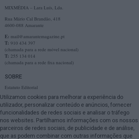
MIXMÉDIA – Lara Luís, Lda.
Rua Mário Cal Brandão, 418
4600-088 Amarante
E:
mail@amarantemagazine.pt
T:
910 434 397
(chamada para a rede móvel nacional)
T:
255 134 014
(chamada para a rede fixa nacional)
SOBRE
Estatuto Editorial
Ficha Técnica
Utilizamos cookies para melhorar a experiência do
utilizador, personalizar conteúdo e anúncios, fornecer
Política de Privacidade
funcionalidades de redes sociais e analisar o tráfego
Termos e Condições
nos websites. Partilhamos informações com os nossos
Publicidade
parceiros de redes sociais, de publicidade e de análise,
Contactos
que as podem combinar com outras informações que