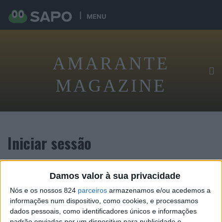
MENU
AMARANTE
MAGAZINE
Iniciar sessão
Damos valor à sua privacidade
Tenha acesso exclusivo digital ao conteúdo desta revista
Nós e os nossos 824
parceiros
armazenamos e/ou acedemos a
informações num dispositivo, como cookies, e processamos
dados pessoais, como identificadores únicos e informações
padrão enviadas por um dispositivo para publicidade e