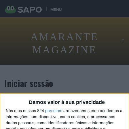
MENU
AMARANTE
MAGAZINE
Iniciar sessão
Damos valor à sua privacidade
Tenha acesso exclusivo digital ao conteúdo desta revista
Nós e os nossos 824
parceiros
armazenamos e/ou acedemos a
informações num dispositivo, como cookies, e processamos
dados pessoais, como identificadores únicos e informações
padrão enviadas por um dispositivo para publicidade e