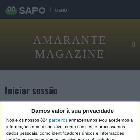
MENU
AMARANTE
MAGAZINE
Iniciar sessão
Damos valor à sua privacidade
Tenha acesso exclusivo digital ao conteúdo desta revista
Nós e os nossos 824
parceiros
armazenamos e/ou acedemos a
informações num dispositivo, como cookies, e processamos
dados pessoais, como identificadores únicos e informações
padrão enviadas por um dispositivo para publicidade e