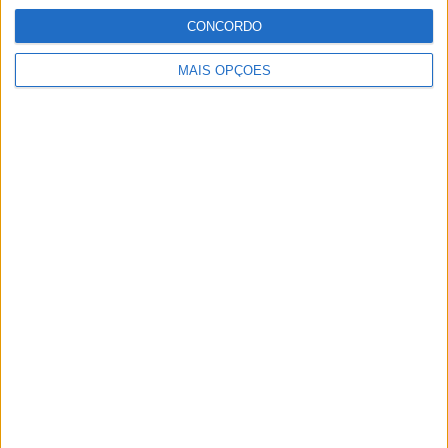
CONCORDO
MAIS OPÇÕES
MIXMÉDIA – Lara Luís, Lda.
Rua Mário Cal Brandão, 418
4600-088 Amarante
E:
mail@amarantemagazine.pt
T:
910 434 397
(chamada para a rede móvel nacional)
T:
255 134 014