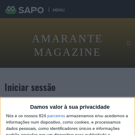
MENU
AMARANTE
MAGAZINE
Iniciar sessão
Damos valor à sua privacidade
Tenha acesso exclusivo digital ao conteúdo desta revista
Nós e os nossos 824
parceiros
armazenamos e/ou acedemos a
informações num dispositivo, como cookies, e processamos
dados pessoais, como identificadores únicos e informações
padrão enviadas por um dispositivo para publicidade e