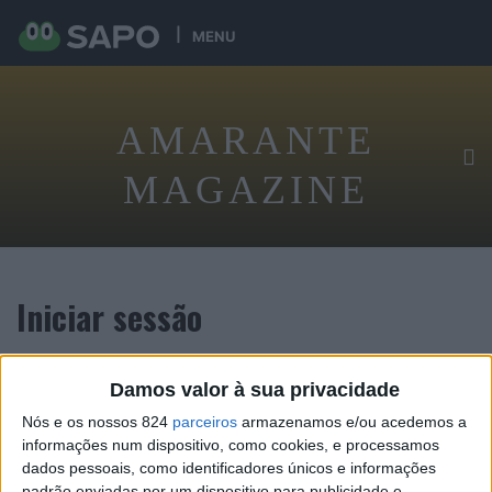
MENU
AMARANTE
MAGAZINE
Iniciar sessão
Damos valor à sua privacidade
Tenha acesso exclusivo digital ao conteúdo desta revista
Nós e os nossos 824
parceiros
armazenamos e/ou acedemos a
informações num dispositivo, como cookies, e processamos
dados pessoais, como identificadores únicos e informações
padrão enviadas por um dispositivo para publicidade e