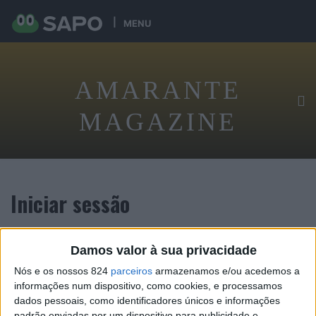
MENU
AMARANTE
MAGAZINE
Iniciar sessão
Damos valor à sua privacidade
Tenha acesso exclusivo digital ao conteúdo desta revista
Nós e os nossos 824
parceiros
armazenamos e/ou acedemos a
informações num dispositivo, como cookies, e processamos
dados pessoais, como identificadores únicos e informações
padrão enviadas por um dispositivo para publicidade e