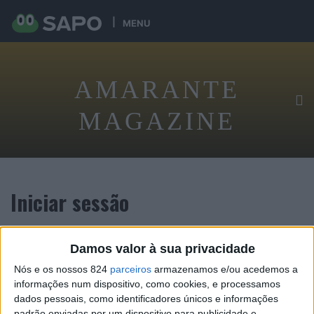
MENU
AMARANTE
MAGAZINE
Iniciar sessão
Damos valor à sua privacidade
Tenha acesso exclusivo digital ao conteúdo desta revista
Nós e os nossos 824
parceiros
armazenamos e/ou acedemos a
informações num dispositivo, como cookies, e processamos
dados pessoais, como identificadores únicos e informações
padrão enviadas por um dispositivo para publicidade e