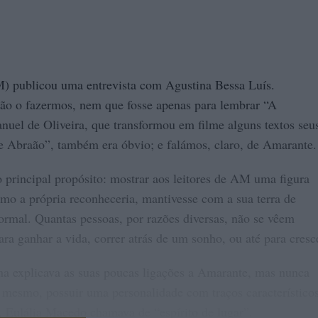
licou uma entrevista com Agustina Bessa Luís.
 não o fazermos, nem que fosse apenas para lembrar “A
nuel de Oliveira, que transformou em filme alguns textos seu
e Abraão”, também era óbvio; e falámos, claro, de Amarante.
so principal propósito: mostrar aos leitores de AM uma figura
o a própria reconheceria, mantivesse com a sua terra de
ormal. Quantas pessoas, por razões diversas, não se vêem
ara ganhar a vida, correr atrás de um sonho, ou até para cresc
na explicava as suas poucas ligações a Amarante, mas nunca
 mesmo, possuir uma personalidade com traços característico
, Eulália Macedo chamava de “espírito de lugar”.