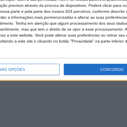
ção precisos através da procura de dispositivos. Poderá clicar para co
 alvo de “represálias” e a sua obra desvalorizada.
ossa parte e pela parte dos nossos 824 parceiros, conforme descrito
eder a informações mais pormenorizadas e alterar as suas preferência
Amarante compra Minas
Amarante: Festa dos Diabos est
– outra característica que via nos amarantinos -, o que a levo
timento.
Tenha em atenção que algum processamento dos seus dados
volta à rua Cândido dos Reis
do O Primeiro de Janeiro e candidata à Presidência da Assemb
nsentimento, mas que tem o direito de se opor a esse processamento. A
6 de Janeiro, 2021
Redação
20 de Agosto, 2025
as a este website. Você pode alterar suas preferências ou retirar seu
tando a este site e clicando no botão "Privacidade" na parte inferior 
AIS OPÇÕES
CONCORDO