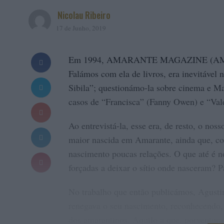
Nicolau Ribeiro
17 de Junho, 2019
Em 1994, AMARANTE MAGAZINE (AM) pub
Falámos com ela de livros, era inevitável
Sibila”; questionámo-la sobre cinema e Ma
casos de “Francisca” (Fanny Owen) e “Val
Ao entrevistá-la, esse era, de resto, o nos
maior nascida em Amarante, ainda que, com
nascimento poucas relações. O que até é n
forçadas a deixar o sítio onde nasceram? P
No trabalho que então publicámos, Agusti
renegava o seu nascimento, reconhecendo,
dos amarantinos. Aquilo a que, porventura