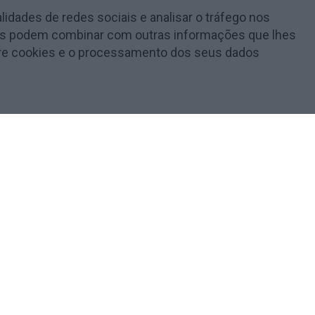
lidades de redes sociais e analisar o tráfego nos
e as podem combinar com outras informações que lhes
obre cookies e o processamento dos seus dados
t are categorized as necessary are stored on your browser as
lyze and understand how you use this website. These cookies