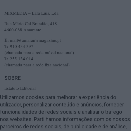
MIXMÉDIA – Lara Luís, Lda.
Rua Mário Cal Brandão, 418
4600-088 Amarante
E:
mail@amarantemagazine.pt
T:
910 434 397
(chamada para a rede móvel nacional)
T:
255 134 014
(chamada para a rede fixa nacional)
SOBRE
Estatuto Editorial
Ficha Técnica
Utilizamos cookies para melhorar a experiência do
utilizador, personalizar conteúdo e anúncios, fornecer
Política de Privacidade
funcionalidades de redes sociais e analisar o tráfego
Termos e Condições
nos websites. Partilhamos informações com os nossos
Publicidade
parceiros de redes sociais, de publicidade e de análise,