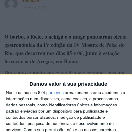
Redação
9 de Maio, 2023
O barbo, o lúcio, o achigã e o muge pontuaram oferta
gastronómica da IV edição da IV Mostra de Peixe do
Rio, que decorreu nos dias 05 e 06, junto à estação
ferroviária de Aregos, em Baião.
Um regresso muito apreciado daquele certame, após um
interregno por força da pandemia, e que atraiu muitos
Damos valor à sua privacidade
apreciadores, indica a Câmara de Baião, em comunicado.
Nós e os nossos 824
parceiros
armazenamos e/ou acedemos a
informações num dispositivo, como cookies, e processamos
A mostra foi organizada pela União de Freguesias de
dados pessoais, como identificadores únicos e informações
Santa Cruz do Douro e São Tomé de Covelas, com o
padrão enviadas por um dispositivo para publicidade e
apoio do município.
conteúdos personalizados, medição de publicidade e
conteúdos, pesquisa de audiências e desenvolvimento de
O cartaz inclui outros pratos confecionados de acordo
serviços.
Com a sua permissão, nós e os nossos parceiros