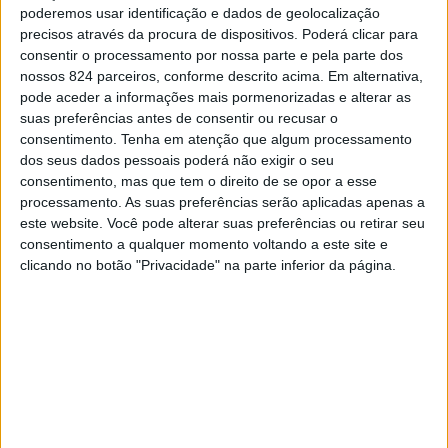
com a tradição, bem como os vinhos locais e doçaria
poderemos usar identificação e dados de geolocalização
CONTINUAR A LER
precisos através da procura de dispositivos. Poderá clicar para
regional.
consentir o processamento por nossa parte e pela parte dos
nossos 824 parceiros, conforme descrito acima. Em alternativa,
Segundo a autarquia, para além da gastronomia, o evento
More :
peixe do rio
pode aceder a informações mais pormenorizadas e alterar as
visou promover o Turismo que tem registado um
suas preferências antes de consentir ou recusar o
crescimento, naquela região.
consentimento.
Tenha em atenção que algum processamento
dos seus dados pessoais poderá não exigir o seu
“Deve-se, também, a estes eventos que promovem o
Previous post
Next post
consentimento, mas que tem o direito de se opor a esse
nosso território através do melhor que temos para
processamento. As suas preferências serão aplicadas apenas a
O carismático "verde"
Gondar inicia cartaz
este website. Você pode alterar suas preferências ou retirar seu
oferecer”, afirma o presidente da Câmara de Baião, Paulo
regressou a Sanche
cultural de maio com
consentimento a qualquer momento voltando a este site e
em certame
"cãominhada"
Pereira, citado em comunicado.
clicando no botão "Privacidade" na parte inferior da página.
gastronómico muito
concorrido
A iniciativa contou com um cartaz cultural animado por
grupos e músicos locais.
LEAVE A COMMENT
Tem de
iniciar a sessão
para publicar um comentário.
YOU MAY LIKE