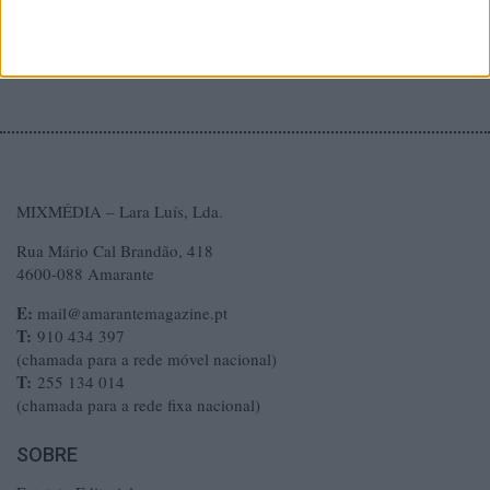
MIXMÉDIA – Lara Luís, Lda.
Rua Mário Cal Brandão, 418
4600-088 Amarante
E:
mail@amarantemagazine.pt
T:
910 434 397
(chamada para a rede móvel nacional)
T:
255 134 014
(chamada para a rede fixa nacional)
SOBRE