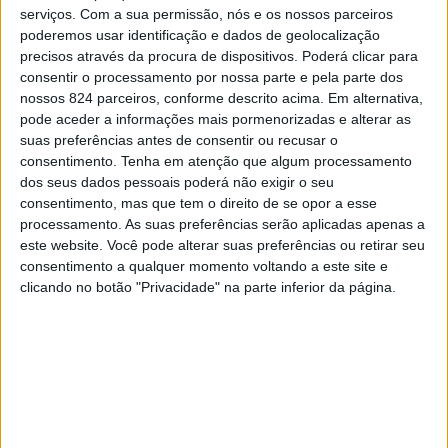
Laundry”
na categoria Comercial.
serviços.
Com a sua permissão, nós e os nossos parceiros
poderemos usar identificação e dados de geolocalização
O site Archdaily, é um dos maiores portais de
precisos através da procura de dispositivos. Poderá clicar para
arquitectura do mundo e todos os anos promove um
consentir o processamento por nossa parte e pela parte dos
nossos 824 parceiros, conforme descrito acima. Em alternativa,
concurso internacional, com o objetivo de premiar os
pode aceder a informações mais pormenorizadas e alterar as
melhores projetos arquitectónicos.
CONTINUAR A LER
suas preferências antes de consentir ou recusar o
consentimento.
Tenha em atenção que algum processamento
Os projetos selecionados estão sujeitos a votação no
dos seus dados pessoais poderá não exigir o seu
portal
Archdaily
até ao próximo dia 10 de fevereiro. A
More :
Arquitetura
consentimento, mas que tem o direito de se opor a esse
“rodada” de finalistas irá a votação entre 10 e 18 de
processamento. As suas preferências serão aplicadas apenas a
este website. Você pode alterar suas preferências ou retirar seu
fevereiro.
consentimento a qualquer momento voltando a este site e
Previous post
Next post
clicando no botão "Privacidade" na parte inferior da página.
Rede europeia
Câmara de Baião cria
liderada por
Centro Comunitário
Amarante discute
de Gestaçô
Turismo Sustentável
LEAVE A COMMENT