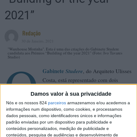
2021”
Redação
30 de Janeiro, 2021
"Warehouse Morinha". Esta é uma das criações do Gabinete Studere
candidata aos Prémios “Building of the year 2021" (Foto: Ivo Tavares
O
Studio)
Gabinete
Studere
, do Arquiteto Ulisses
Costa, está representado com dois
projetos na fase final do “Building of
Damos valor à sua privacidade
the year 2021”, do Portal Archdaily.
Nós e os nossos 824
parceiros
armazenamos e/ou acedemos a
Ambos os projetos foram implementados em Vila Meã e
informações num dispositivo, como cookies, e processamos
foram, agora selecionados para este importante Prémio
dados pessoais, como identificadores únicos e informações
de Arquitetura. São eles:
“Warehouse Morinha”
, na
padrão enviadas por um dispositivo para publicidade e
conteúdos personalizados, medição de publicidade e
categoria Arquitetura de interior e
“Self Service
conteúdos, pesquisa de audiências e desenvolvimento de