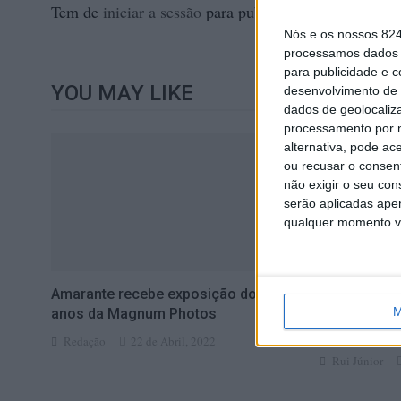
Tem de
iniciar a sessão
para publicar um comentário.
Nós e os nossos 82
processamos dados p
para publicidade e 
YOU MAY LIKE
desenvolvimento de 
dados de geolocaliza
processamento por n
alternativa, pode ac
ou recusar o consen
não exigir o seu co
serão aplicadas apen
qualquer momento vol
Amarante recebe exposição dos 75
Amarante: p
M
anos da Magnum Photos
impedir obr
Mercado
Redação
22 de Abril, 2022
Rui Júnior