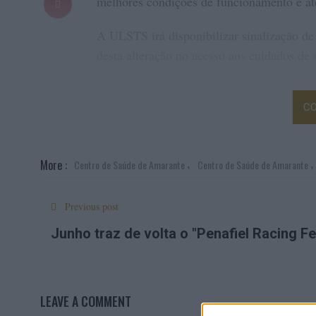
melhores condições de funcionamento e ate
A ULSTS irá disponibilizar sinalização de
desta alteração no acesso aos cuidados de 
CO
,
More :
Centro de Saúde de Amarante
Centro de Saúde de Amarante
Previous post
Junho traz de volta o "Penafiel Racing Fe
LEAVE A COMMENT