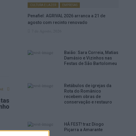
CULTURA E LAZER
EMPRESAS
Penafiel: AGRIVAL 2026 arranca a 21 de
agosto com recinto renovado
7 de Agosto, 2026
Baião: Sara Correia, Matias
Damásio e Vizinhos nas
Festas de São Bartolomeu
Retábulos de igrejas da
st
Rota do Românico
recebem obras de
stas
conservação e restauro
nho
HÁ FEST! traz Diogo
Piçarra a Amarante