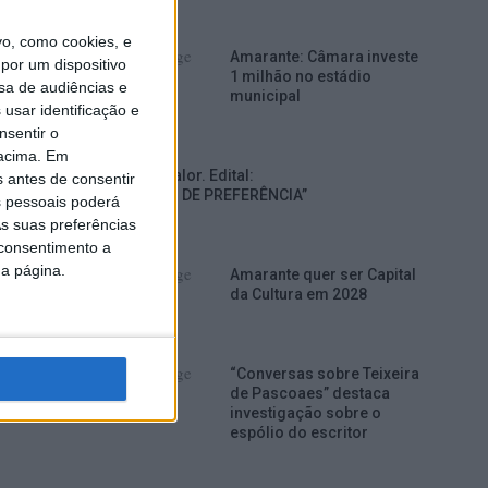
o, como cookies, e
Amarante: Câmara investe
por um dispositivo
1 milhão no estádio
sa de audiências e
municipal
usar identificação e
nsentir o
 acima. Em
Grupo Valor. Edital:
s antes de consentir
“DIREITO DE PREFERÊNCIA”
 pessoais poderá
s suas preferências
 consentimento a
da página.
Amarante quer ser Capital
da Cultura em 2028
e-
“Conversas sobre Teixeira
de Pascoaes” destaca
investigação sobre o
espólio do escritor