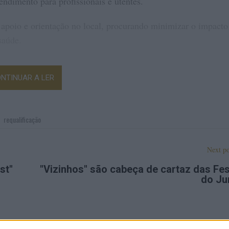
ndimento para profissionais e utentes.
 apoio e orientação no local, procurando minimizar o impacto
saúde.
NTINUAR A LER
,
requalificação
Next po
st"
"Vizinhos" são cabeça de cartaz das Fe
do Ju