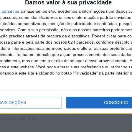
Damos valor à sua privacidade
4
parceiros
armazenamos e/ou acedemos a informações num dispositiv
essoais, como identificadores únicos e informações padrão enviadas 
conteúdos personalizados, medição de publicidade e conteúdos, pesqui
serviços.
Com a sua permissão, nós e os nossos parceiros poderemos 
ção precisos através da procura de dispositivos. Poderá clicar para co
ossa parte e pela parte dos nossos 824 parceiros, conforme descrito
eder a informações mais pormenorizadas e alterar as suas preferência
timento.
Tenha em atenção que algum processamento dos seus dados
nsentimento, mas que tem o direito de se opor a esse processamento. A
as a este website. Você pode alterar suas preferências ou retirar seu
tando a este site e clicando no botão "Privacidade" na parte inferior 
etição pública quer
Câmara reativa ligação Amarant
AIS OPÇÕES
CONCORDO
as na Alameda e
Vila Meã à hora de almoço
Redação
5 de Abril, 2021
24 de Outubro, 2024