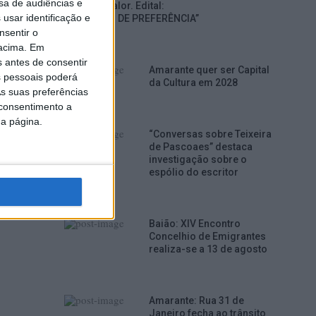
sa de audiências e
Grupo Valor. Edital:
usar identificação e
“DIREITO DE PREFERÊNCIA”
nsentir o
 acima. Em
s antes de consentir
Amarante quer ser Capital
 pessoais poderá
da Cultura em 2028
s suas preferências
 consentimento a
da página.
“Conversas sobre Teixeira
de Pascoaes” destaca
ara
investigação sobre o
espólio do escritor
Baião: XIV Encontro
Concelhio de Emigrantes
realiza-se a 13 de agosto
Amarante: Rua 31 de
Janeiro fecha ao trânsito