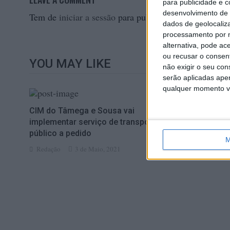
para publicidade e 
desenvolvimento de 
Tem de
iniciar a sessão
para publicar um comentário.
dados de geolocaliza
processamento por n
alternativa, pode ac
ou recusar o consen
YOU MAY LIKE
não exigir o seu co
serão aplicadas apen
qualquer momento vol
CIM do Tâmega e Sousa vai
Marco de Ca
implementar serviço de transporte
homenagear 
público a pedido
Redação
M
Redação
3 de Maio, 2021