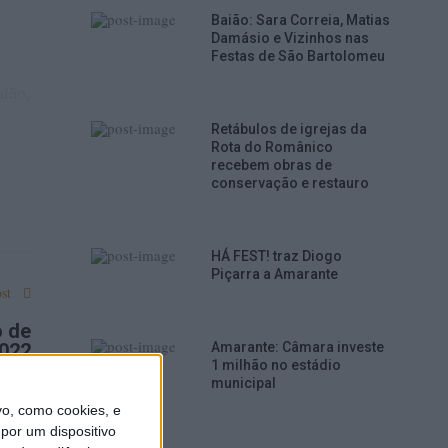
Baião: Sara Correia, Matias
Damásio e Vizinhos nas
Festas de São Bartolomeu
aião,
Retábulos de igrejas da
Rota do Românico
recebem obras de
conservação e restauro
HÁ FEST! traz Diogo
Piçarra a Amarante
st
o de
Amarante: Câmara investe
2022
1 milhão no estádio
municipal
o, como cookies, e
por um dispositivo