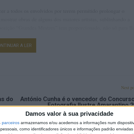
r a todos os envolvidos por terem permitido prolongar o
a mostrar obras de alguns dos maiores artistas, sublinhando a
xposição “Grandes Mestres” tem proporcionado, não só para B
NTINUAR A LER
Next po
as do
António Cunha é o vencedor do Concurs
Fotografia Ilustre Amarantino 
Damos valor à sua privacidade
4
parceiros
armazenamos e/ou acedemos a informações num dispositiv
essoais, como identificadores únicos e informações padrão enviadas 