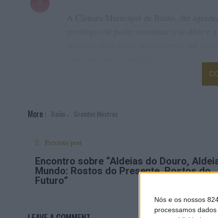
A Câmara Municipal de Baião, diz agradece
privilégio de poder continuar a acolher e 
projeção nacional e internacional que a e
mas para todo o território.
CO
,
More :
Baião
Grandes Mestres
Previous post
Encontro sobre “Aldeias do Douro, Aldei
Mundo: Rostos do Presente, Rostos do
Futuro”
Nós e os nossos 82
processamos dados p
LEAVE A COMMENT