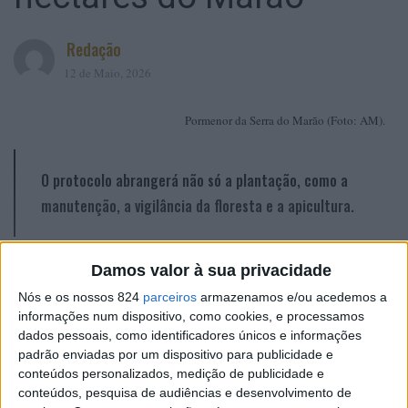
Redação
12 de Maio, 2026
Pormenor da Serra do Marão (Foto: AM).
O protocolo abrangerá não só a plantação, como a
manutenção, a vigilância da floresta e a apicultura.
O Conselho Diretivo do Baldio de Ansiães, na serra do
Damos valor à sua privacidade
Marão, em Amarante, e a Real Fundação do Porto, vão
Nós e os nossos 824
parceiros
armazenamos e/ou acedemos a
informações num dispositivo, como cookies, e processamos
assinar, a 16 de maio, um protocolo com a finalidade de
dados pessoais, como identificadores únicos e informações
reflorestação de 9 hectares da serra com árvores
padrão enviadas por um dispositivo para publicidade e
autóctones, informou o Presidente do Conselho Diretivo,
conteúdos personalizados, medição de publicidade e
conteúdos, pesquisa de audiências e desenvolvimento de
David Souto.