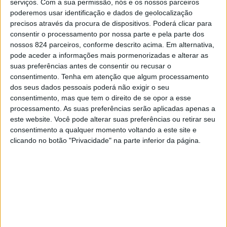
serviços.
Com a sua permissão, nós e os nossos parceiros
De acordo com aquele responsável, o protocolo
poderemos usar identificação e dados de geolocalização
precisos através da procura de dispositivos. Poderá clicar para
abrangerá não só a plantação, como a manutenção, a
consentir o processamento por nossa parte e pela parte dos
vigilância da floresta e a apicultura. Simbolicamente,
CONTINUAR A LER
nossos 824 parceiros, conforme descrito acima. Em alternativa,
serão, naquele dia, plantadas três árvores em terreno
pode aceder a informações mais pormenorizadas e alterar as
suas preferências antes de consentir ou recusar o
próximo da casa do Guarda da Póvoa.
,
,
More :
Marão
Protocolo
reflorestação
consentimento.
Tenha em atenção que algum processamento
O protocolo em causa será o primeiro de vários que o
dos seus dados pessoais poderá não exigir o seu
consentimento, mas que tem o direito de se opor a esse
Baldio de Ansiães pretende replicar com outras
processamento. As suas preferências serão aplicadas apenas a
entidades, com a finalidade de não só plantar, mas, acima
este website. Você pode alterar suas preferências ou retirar seu
Previous post
Next post
de tudo, assegurar colaboração para a preservação da
consentimento a qualquer momento voltando a este site e
clicando no botão "Privacidade" na parte inferior da página.
Serra do Marão.
Museu do Douro
CIM-TS edita “Ecos
mostra Memórias de
do 25 de Abril na
A Real Fundação do Porto estará representada na
Família, Coleção Casa
Imprensa do Douro,
do Vale
Tâmega e Sousa”
assinatura do protocolo por D. Afonso de Bragança.
LEAVE A COMMENT