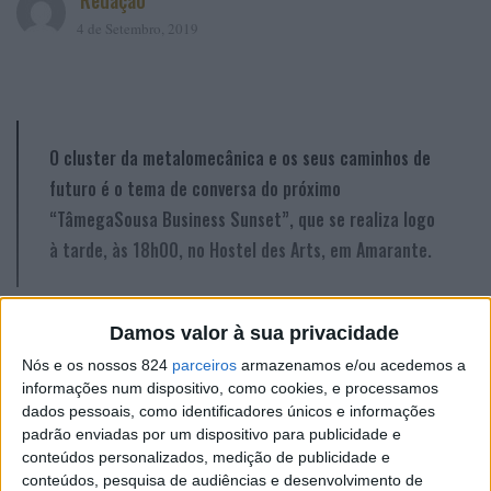
Redação
4 de Setembro, 2019
O cluster da metalomecânica e os seus caminhos de
futuro é o tema de conversa do próximo
“TâmegaSousa Business Sunset”, que se realiza logo
à tarde, às 18h00, no Hostel des Arts, em Amarante.
A metalomecânica é um dos sete setores empresariais
Damos valor à sua privacidade
estratégicos do Tâmega e Sousa, e um dos principais
Nós e os nossos 824
parceiros
armazenamos e/ou acedemos a
motores da economia nacional, quer em volume de
informações num dispositivo, como cookies, e processamos
dados pessoais, como identificadores únicos e informações
negócios, quer em exportações, mas sobretudo pelo seu
padrão enviadas por um dispositivo para publicidade e
valor acrescentado bruto. Em 2018, por exemplo,
conteúdos personalizados, medição de publicidade e
alcançou-se o melhor ano de sempre do setor, muito
conteúdos, pesquisa de audiências e desenvolvimento de