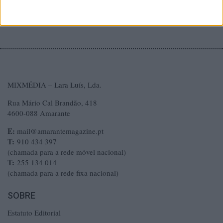
MIXMÉDIA – Lara Luís, Lda.
Rua Mário Cal Brandão, 418
4600-088 Amarante
E:
mail@amarantemagazine.pt
T:
910 434 397
(chamada para a rede móvel nacional)
T:
255 134 014
(chamada para a rede fixa nacional)
SOBRE
Estatuto Editorial