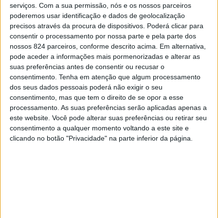
serviços.
Com a sua permissão, nós e os nossos parceiros
ancorado em mercados como o alemão, o francês ou o
CONTINUAR A LER
poderemos usar identificação e dados de geolocalização
espanhol, e fornecendo setores tão distintos como o
precisos através da procura de dispositivos. Poderá clicar para
automóvel, o ferroviário, o aeroespacial ou a indústria
consentir o processamento por nossa parte e pela parte dos
nossos 824 parceiros, conforme descrito acima. Em alternativa,
química.
pode aceder a informações mais pormenorizadas e alterar as
No Tâmega e Sousa o setor da metalomecânica está
suas preferências antes de consentir ou recusar o
consentimento.
Tenha em atenção que algum processamento
representado por diversas empresas de relevo, por um
Previous post
Next post
dos seus dados pessoais poderá não exigir o seu
polo de formação e de valorização profissional – o
consentimento, mas que tem o direito de se opor a esse
Câmara de Mondim
Rali Terras d
Centro de Formação Profissional da Indústria
processamento. As suas preferências serão aplicadas apenas a
apoia alunos do 1º
´Aboboreira cancela
este website. Você pode alterar suas preferências ou retirar seu
ciclo
troço do Marão
Metalúrgica e Metalomecânica (CENFIM) – e por muito
consentimento a qualquer momento voltando a este site e
conhecimento técnico instalado associado às centenas de
clicando no botão "Privacidade" na parte inferior da página.
pessoas que nele trabalham.
LEAVE A COMMENT
Sendo um setor de alto relevo socioeconómico, e tendo
Tem de
iniciar a sessão
para publicar um comentário.
igualmente um enorme potencial de desenvolvimento,
YOU MAY LIKE
importa debater alguns dos desafios que o mesmo
enfrenta, no sentido de o tornar ainda mais sustentável e