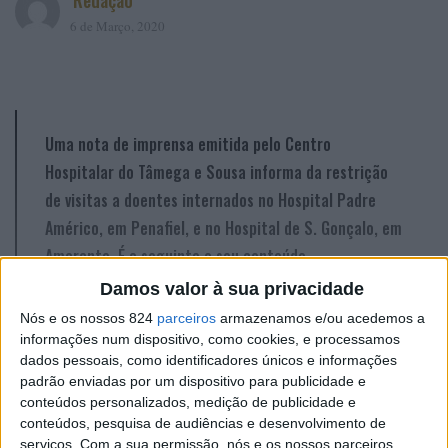
Redação
6 de Março, 2020
Uma nota de imprensa emitida pelo Centro
Hospitalar do Tâmega e Sousa informa da restrição
de visitas a doentes internados no Hospital Padre
Américo, em Penafiel, e no Hospital de S. Gonçalo, em
Amarante. É o seguinte o seu conteúdo.
Damos valor à sua privacidade
Nós e os nossos 824
parceiros
armazenamos e/ou acedemos a
Por forma a dar o melhor contributo nesta fase de
informações num dispositivo, como cookies, e processamos
contenção do COVID-19 e reforçar a segurança de
dados pessoais, como identificadores únicos e informações
utentes, visitantes e profissionais, o Centro Hospitalar
padrão enviadas por um dispositivo para publicidade e
conteúdos personalizados, medição de publicidade e
do Tâmega e Sousa (CHTS) implementa, a partir de
conteúdos, pesquisa de audiências e desenvolvimento de
segunda-feira, 9 de março, e por tempo indeterminado,
serviços.
Com a sua permissão, nós e os nossos parceiros