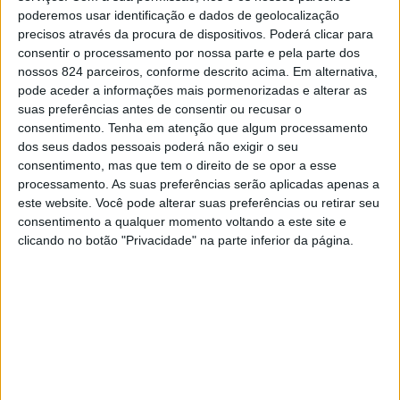
restrições de horários e circulação de pessoas nas duas
poderemos usar identificação e dados de geolocalização
CONTINUAR A LER
precisos através da procura de dispositivos. Poderá clicar para
unidades hospitalares Penafiel e Amarante.
consentir o processamento por nossa parte e pela parte dos
Assim, os acompanhantes e visitas devem seguir as
nossos 824 parceiros, conforme descrito acima. Em alternativa,
,
,
More :
COVID19
doentes.
Visitas Centro Hospitalar do Tâmega e Sousa
pode aceder a informações mais pormenorizadas e alterar as
seguintes recomendações: 11h00 às 13h00 e das 17h00
suas preferências antes de consentir ou recusar o
às 19h00 com autorização de apenas uma visita por
consentimento.
Tenha em atenção que algum processamento
doente; exceto crianças que podem ter um
dos seus dados pessoais poderá não exigir o seu
consentimento, mas que tem o direito de se opor a esse
acompanhante durante 24h00.
Previous post
Next post
processamento. As suas preferências serão aplicadas apenas a
este website. Você pode alterar suas preferências ou retirar seu
Quem tiver sintomas sugestivos de infeção respiratória
Teatro em Mondim de
Exposição/Homenage
consentimento a qualquer momento voltando a este site e
Basto desde 7 de
a João de
(febre, tosse, expetoração e/ou falta de ar) NÃO PODE
clicando no botão "Privacidade" na parte inferior da página.
março
Vasconcelos na Casa
realizar a visita; quem tiver estado fora do país ou
da Granja
contactou com pessoas que estiveram fora do país nos
últimos 14 dias (CHINA, COREIA DO SUL, IRÃO,
LEAVE A COMMENT
SINGAPURA, JAPÃO E ITÁLIA) NÃO DEVE realizar a
Tem de
iniciar a sessão
para publicar um comentário.
visita.
Ainda que não tenha sido registado nenhum caso no