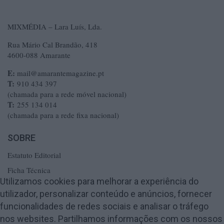
MIXMÉDIA – Lara Luís, Lda.
Rua Mário Cal Brandão, 418
4600-088 Amarante
E:
mail@amarantemagazine.pt
T:
910 434 397
(chamada para a rede móvel nacional)
T:
255 134 014
(chamada para a rede fixa nacional)
SOBRE
Estatuto Editorial
Ficha Técnica
Utilizamos cookies para melhorar a experiência do
Política de Privacidade
utilizador, personalizar conteúdo e anúncios, fornecer
Termos e Condições
funcionalidades de redes sociais e analisar o tráfego
Publicidade
nos websites. Partilhamos informações com os nossos