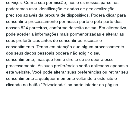
da freguesia e locais de grande beleza paisagística.
serviços.
Com a sua permissão, nós e os nossos parceiros
CONTINUAR A LER
poderemos usar identificação e dados de geolocalização
Segundo a autarquia local, a caminhada cultural foi um
precisos através da procura de dispositivos. Poderá clicar para
sucesso “demonstrando que a vontade de conhecer e
consentir o processamento por nossa parte e pela parte dos
,
More :
cãominhada
Gondar
nossos 824 parceiros, conforme descrito acima. Em alternativa,
valorizar a freguesia é muito forte entre os moradores e
pode aceder a informações mais pormenorizadas e alterar as
visitantes”, conclui.
suas preferências antes de consentir ou recusar o
consentimento.
Tenha em atenção que algum processamento
O programa do Maio Cultural prossegue no dia 20, no
Previous post
Next post
dos seus dados pessoais poderá não exigir o seu
Campo de Futebol de Gondar, com jogos tradicionais,
consentimento, mas que tem o direito de se opor a esse
Peixe do Rio em Baião
Peças de teatro
animação musical e percussão ao vivo.
processamento. As suas preferências serão aplicadas apenas a
para promover
sensibilizam idosos
este website. Você pode alterar suas preferências ou retirar seu
turismo e deliciar
de Baião na
Encerra no dia 28, no Parque de lazer de Larim, com
consentimento a qualquer momento voltando a este site e
apreciadores
prevenção de burlas
clicando no botão "Privacidade" na parte inferior da página.
concerto ao vivo, demonstração da viola amarantina e
uma mostra de olaria.
LEAVE A COMMENT
Tem de
iniciar a sessão
para publicar um comentário.
YOU MAY LIKE