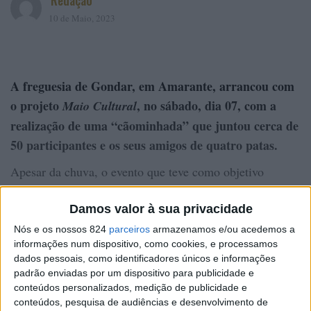
Redação
10 de Maio, 2023
A freguesia de Gondar, em Amarante, arrancou com
o projeto
, no sábado, dia 07, com a
Maio Cultural
realização de uma “cãominhada” que juntou cerca de
50 participantes e os seus amigos de quatro patas.
Apesar da chuva, o evento que teve como objetivo
despertar o interesse em conhecer melhor a região,
Damos valor à sua privacidade
“cumpriu-se integralmente, sem atrasos ou imprevistos”,
informa a Junta de Freguesia de Gondar, em
Nós e os nossos 824
parceiros
armazenamos e/ou acedemos a
informações num dispositivo, como cookies, e processamos
comunicado.
dados pessoais, como identificadores únicos e informações
padrão enviadas por um dispositivo para publicidade e
O percurso, que iniciou no Parque de Lazer de Larim,
conteúdos personalizados, medição de publicidade e
contemplou a passagem por pontos de interesse cultural
conteúdos, pesquisa de audiências e desenvolvimento de