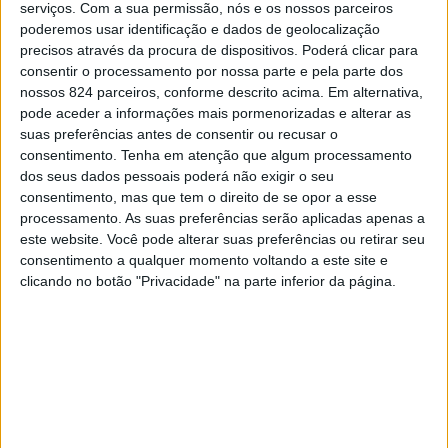
serviços.
Com a sua permissão, nós e os nossos parceiros
próximas eleições, que terão lugar em outubro de 2021.
CONTINUAR A LER
poderemos usar identificação e dados de geolocalização
precisos através da procura de dispositivos. Poderá clicar para
A 8 de dezembro, será ordenado Diácono, na Igreja da
consentir o processamento por nossa parte e pela parte dos
Sé, no Porto, pelo Bispo D. Manuel Linda, e terá, então,
nossos 824 parceiros, conforme descrito acima. Em alternativa,
pode aceder a informações mais pormenorizadas e alterar as
cumprido o sonho de uma vida, querendo dedicar às suas
suas preferências antes de consentir ou recusar o
novas funções toda a atenção e tempo que lhe forem
consentimento.
Tenha em atenção que algum processamento
possíveis. O Diaconado e a Presidência da autarquia não
Previous post
Next post
dos seus dados pessoais poderá não exigir o seu
consentimento, mas que tem o direito de se opor a esse
são formalmente incompatíveis e, por isso, ainda
Joaquim Pinheiro: o
Museu do Douro
processamento. As suas preferências serão aplicadas apenas a
ponderou nova candidatura, mas, depois de algum tempo
Presidente de Junta
celebra 19 anos de
este website. Você pode alterar suas preferências ou retirar seu
que vai ser Diácono
Douro Património
de reflexão, optou por não se recandidatar. Mas já lá
consentimento a qualquer momento voltando a este site e
Mundial
clicando no botão "Privacidade" na parte inferior da página.
vamos.
Joaquim Pinheiro tem 55 anos, é professor do ensino
LEAVE A COMMENT
básico desde 1985 e tem um longo percurso de
Tem de
iniciar a sessão
para publicar um comentário.
intervenção cívica, que construiu paralelamente a uma
ligação muito forte à Igreja Católica, onde começou por
YOU MAY LIKE
ser catequista e integrou vários movimentos de jovens e