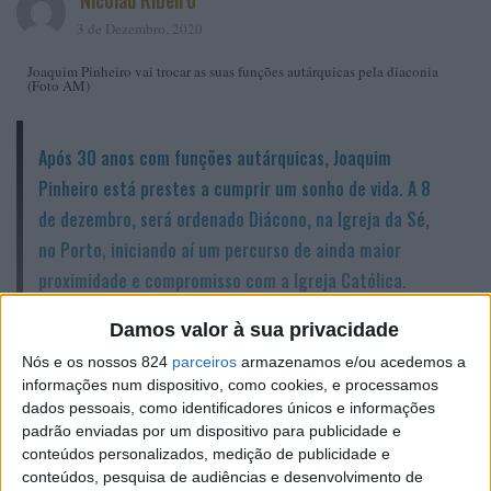
Nicolau Ribeiro
3 de Dezembro, 2020
Joaquim Pinheiro vai trocar as suas funções autárquicas pela diaconia
(Foto AM)
Após 30 anos com funções autárquicas, Joaquim
Pinheiro está prestes a cumprir um sonho de vida. A 8
de dezembro, será ordenado Diácono, na Igreja da Sé,
no Porto, iniciando aí um percurso de ainda maior
proximidade e compromisso com a Igreja Católica.
A
Damos valor à sua privacidade
o entrar nos últimos nove meses de
Nós e os nossos 824
parceiros
armazenamos e/ou acedemos a
informações num dispositivo, como cookies, e processamos
mandato como Presidente da Junta da
dados pessoais, como identificadores únicos e informações
União das Freguesias de Amarante (S.
padrão enviadas por um dispositivo para publicidade e
Gonçalo), Madalena, Cepelos e Gatão,
conteúdos personalizados, medição de publicidade e
conteúdos, pesquisa de audiências e desenvolvimento de
Joaquim Pinheiro anunciou que não será candidato nas