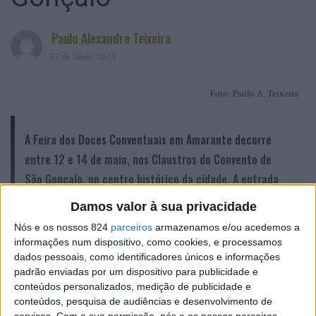
Paulo Alexandre Teixeira
27 de Abril, 2023
Foto: Paulo A. Teixeira
A Feira dos Doces Conventuais em Amarante decorre
entre 12 e 14 de maio, nos Claustros do Convento de
São Gonçalo, no centro histórico da cidade. A entrada
é gratuita.
Damos valor à sua privacidade
Nós e os nossos 824
parceiros
armazenamos e/ou acedemos a
informações num dispositivo, como cookies, e processamos
FEIRA DOS DOCES CONVENTUAIS DE
A
dados pessoais, como identificadores únicos e informações
AMARANTE
regressa aos claustros do Convento de São
padrão enviadas por um dispositivo para publicidade e
conteúdos personalizados, medição de publicidade e
Gonçalo, entre 12 e 14 de maio, com
“um programa
conteúdos, pesquisa de audiências e desenvolvimento de
cultural e de animação reforçado com atividades e