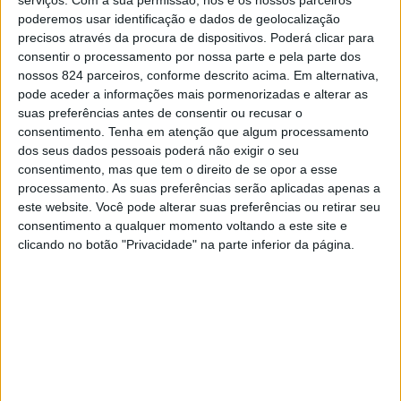
serviços.
Com a sua permissão, nós e os nossos parceiros
iniciativas para toda a família”
, disse a AMARANTE
poderemos usar identificação e dados de geolocalização
precisos através da procura de dispositivos. Poderá clicar para
MAGAZINE fonte da organização.
consentir o processamento por nossa parte e pela parte dos
CONTINUAR A LER
Na XVII edição participarão cerca de 25 expositores
nossos 824 parceiros, conforme descrito acima. Em alternativa,
pode aceder a informações mais pormenorizadas e alterar as
oriundos do Norte, Centro e Alentejo, dos ramos da
suas preferências antes de consentir ou recusar o
doçaria conventual, dos licores de origem monástica e
More :
amarante
consentimento.
Tenha em atenção que algum processamento
também do vinho verde.
dos seus dados pessoais poderá não exigir o seu
consentimento, mas que tem o direito de se opor a esse
“A maioria dos expositores provêm do Norte de Portugal,
processamento. As suas preferências serão aplicadas apenas a
Previous post
Next post
este website. Você pode alterar suas preferências ou retirar seu
com os restantes distribuídos pelo Centro e um expositor
consentimento a qualquer momento voltando a este site e
Amarante reflete
Valter Cardoso
de Évora”,
confirmou Bruno Costa, presidente da
clicando no botão "Privacidade" na parte inferior da página.
sobre Educação entre
navega Hugo
Associação Empresarial de Amarante (AEA), entidade
4 e 6 de maio
Mesquita no Rali
promotora do evento realizado em parceria com a
Terras d'Aboboreira
Paróquia de São Gonçalo, a União de Freguesias de
Amarante e a Câmara Municipal.
LEAVE A COMMENT
O dirigente salientou que a mostra, o essencial do
Tem de
iniciar a sessão
para publicar um comentário.
certame, não sofrerá grandes alterações, frisando que o