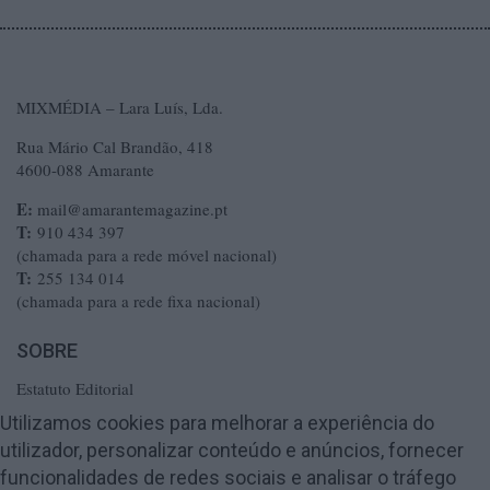
MIXMÉDIA – Lara Luís, Lda.
Rua Mário Cal Brandão, 418
4600-088 Amarante
E:
mail@amarantemagazine.pt
T:
910 434 397
(chamada para a rede móvel nacional)
T:
255 134 014
(chamada para a rede fixa nacional)
SOBRE
Estatuto Editorial
Ficha Técnica
Utilizamos cookies para melhorar a experiência do
utilizador, personalizar conteúdo e anúncios, fornecer
Política de Privacidade
funcionalidades de redes sociais e analisar o tráfego
Termos e Condições