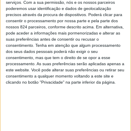
O filme debruça-se sobre a ligação entre a felicidade das
serviços.
Com a sua permissão, nós e os nossos parceiros
pessoas e o estado económico das sociedades e como
CONTINUAR A LER
poderemos usar identificação e dados de geolocalização
precisos através da procura de dispositivos. Poderá clicar para
aquelas são confrontadas com questões de vida e de
consentir o processamento por nossa parte e pela parte dos
morte em cenários de crise financeira.
nossos 824 parceiros, conforme descrito acima. Em alternativa,
pode aceder a informações mais pormenorizadas e alterar as
suas preferências antes de consentir ou recusar o
A realizadora Débora Gonçalves (esq.) e a atriz Ana Brandão (dir.) protagonista de
consentimento.
Tenha em atenção que algum processamento
Previous post
Next post
dos seus dados pessoais poderá não exigir o seu
“Teus Braços, Minhas Ondas” – foto de Elsa Cerqueira ©
consentimento, mas que tem o direito de se opor a esse
Lúcia Monteiro é capa
Caminhar com as
À Amarante Magazine, a realizadora explicou que
processamento. As suas preferências serão aplicadas apenas a
da edição verão_19
estrelas na
este website. Você pode alterar suas preferências ou retirar seu
embora não seja o seu primeiro filme, este foi o seu
de AMARANTE
Aboboreira
consentimento a qualquer momento voltando a este site e
MAGAZINE
primeiro projeto “a sério, pois foi o mais caro e o mais
clicando no botão "Privacidade" na parte inferior da página.
exigente de todos”.
LEAVE A COMMENT
Débora Gonçalves adiantou que, em setembro próximo,
vai prosseguir com os estudos na área da cinematografia
Tem de
iniciar a sessão
para publicar um comentário.
na Escola Superior de Media Artes e Design – ESMAD,
YOU MAY LIKE
em Vila do Conde, onde ingressou no Mestrado em