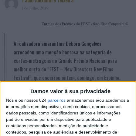
Paulo Alexandre Teixeira
1 de Julho, 2019
Entrega dos Prémios do FEST - foto Elsa Cerqueira ©
A realizadora amarantina Débora Gonçalves
arrecadou uma menção honrosa na categoria de
curtas-metragens no Grande Prémio Nacional para
melhor curta do “FEST – New Directors New Films
Festival”, que encerrou ontem, domingo, em Espinho.
Damos valor à sua privacidade
“Teus Braços, Minhas Ondas”, uma curta metragem de
Nós e os nossos 824
parceiros
armazenamos e/ou acedemos a
10 minutos, é projeto final da realizadora natural de
informações num dispositivo, como cookies, e processamos
dados pessoais, como identificadores únicos e informações
Aboadela no âmbito de uma licenciatura em Cinema na
padrão enviadas por um dispositivo para publicidade e
Universidade da Beira Interior.
conteúdos personalizados, medição de publicidade e
conteúdos, pesquisa de audiências e desenvolvimento de