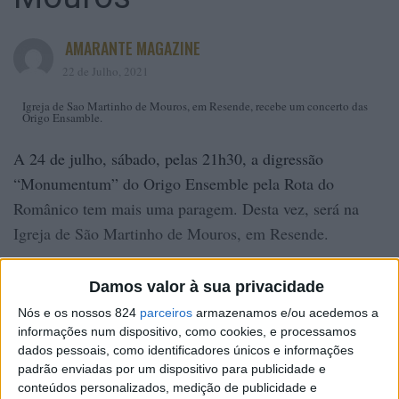
AMARANTE MAGAZINE
22 de Julho, 2021
Igreja de Sao Martinho de Mouros, em Resende, recebe um concerto das
Origo Ensamble.
A 24 de julho, sábado, pelas 21h30, a digressão
“Monumentum” do Origo Ensemble pela Rota do
Românico tem mais uma paragem. Desta vez, será na
Igreja de São Martinho de Mouros, em Resende.
A entrada é gratuita, condicionada à lotação do espaço e
Damos valor à sua privacidade
a entrada é feita por ordem de chegada.
Nós e os nossos 824
parceiros
armazenamos e/ou acedemos a
O espetáculo “Monumentum” é essencialmente vocal,
informações num dispositivo, como cookies, e processamos
com repertório sacro de cariz medieval, bizantino e
dados pessoais, como identificadores únicos e informações
padrão enviadas por um dispositivo para publicidade e
renascentista, incluindo pequenos apontamentos sobre a
conteúdos personalizados, medição de publicidade e