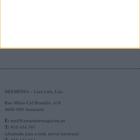
MIXMÉDIA – Lara Luís, Lda.
Rua Mário Cal Brandão, 418
4600-088 Amarante
E:
mail@amarantemagazine.pt
T:
910 434 397
(chamada para a rede móvel nacional)