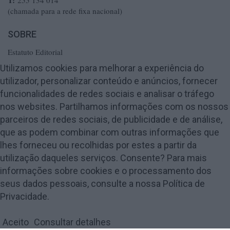
T:
255 134 014
(chamada para a rede fixa nacional)
SOBRE
Estatuto Editorial
Ficha Técnica
Utilizamos cookies para melhorar a experiência do
utilizador, personalizar conteúdo e anúncios, fornecer
Política de Privacidade
funcionalidades de redes sociais e analisar o tráfego
Termos e Condições
nos websites. Partilhamos informações com os nossos
Publicidade
parceiros de redes sociais, de publicidade e de análise,
Contactos
que as podem combinar com outras informações que
lhes forneceu ou recolhidas por estes a partir da
utilização daqueles serviços. Consente? Para mais
informações sobre cookies e o processamento dos
seus dados pessoais, consulte a nossa Política de
© 2018 Amarante Magazine - Todos os direitos reservados by
digiUP -
Privacidade.
business solutions
Aceito
Consultar detalhes