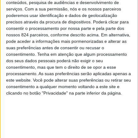
narrativa das peças, os compositores e outras
conteúdos, pesquisa de audiências e desenvolvimento de
curiosidades da história da música.
serviços.
Com a sua permissão, nós e os nossos parceiros
poderemos usar identificação e dados de geolocalização
Ensemble vocal feminino, as Origo nasceram em 2011,
precisos através da procura de dispositivos. Poderá clicar para
CONTINUAR A LER
tendo como objetivo o estudo, a interpretação e a
consentir o processamento por nossa parte e pela parte dos
nossos 824 parceiros, conforme descrito acima. Em alternativa,
divulgação da música antiga. A sua formação atual conta
pode aceder a informações mais pormenorizadas e alterar as
,
More :
Igreja de S. Martinho de Mouros
Rota do Românico
com Ana Margarida Laranjeira, Patrícia Ramos, Raquel
suas preferências antes de consentir ou recusar o
de Lima, Sofia Macaia e Sónia André.
consentimento.
Tenha em atenção que algum processamento
dos seus dados pessoais poderá não exigir o seu
Este evento enquadra-se no projeto EEC PROVERE
consentimento, mas que tem o direito de se opor a esse
processamento. As suas preferências serão aplicadas apenas a
Turismo para Todos: Valorização, dinamização e
Previous post
Next post
este website. Você pode alterar suas preferências ou retirar seu
promoção turística da região, cofinanciado pelo Norte
consentimento a qualquer momento voltando a este site e
Amarante: Município
Baião: Mosteiro de
2020, Portugal 2020 e União Europeia, através do Fundo
clicando no botão "Privacidade" na parte inferior da página.
e ARS-Norte
Ancede mostra "Ver
Europeu de Desenvolvimento Regional (FEDER).
combatem
do Bago"
comportamentos
Monumento que se destaca no românico português, a
aditivos e
dependências
Igreja de São Martinho de Mouros impressiona pela
robustez da sua fachada turriforme. Porém, não obstante