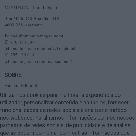
MIXMÉDIA – Lara Luís, Lda.
Rua Mário Cal Brandão, 418
4600-088 Amarante
E:
mail@amarantemagazine.pt
T:
910 434 397
(chamada para a rede móvel nacional)
T:
255 134 014
(chamada para a rede fixa nacional)
SOBRE
Estatuto Editorial
Ficha Técnica
Utilizamos cookies para melhorar a experiência do
utilizador, personalizar conteúdo e anúncios, fornecer
Política de Privacidade
funcionalidades de redes sociais e analisar o tráfego
Termos e Condições
nos websites. Partilhamos informações com os nossos
Publicidade
parceiros de redes sociais, de publicidade e de análise,
Contactos
que as podem combinar com outras informações que