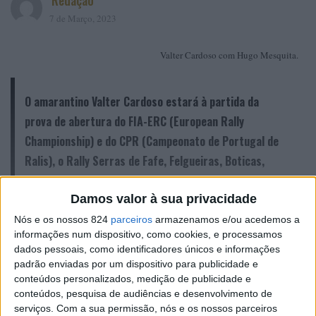
Redação
7 de Março, 2023
Valter Cardoso com Hugo Mesquita.
O amarantino Valter Cardoso estará à partida da
prova de abertura do FIA-ERC (European Rally
Championship) e do CPR (Campeonato de Portugal de
Ralis), o Rally Serras de Fafe, Felgueiras, Boticas,
Vieira do Minho e Cabeceiras de Basto, a navegar o
Damos valor à sua privacidade
lixense Hugo Mesquita.
Nós e os nossos 824
parceiros
armazenamos e/ou acedemos a
informações num dispositivo, como cookies, e processamos
dados pessoais, como identificadores únicos e informações
No próximo fim-de-semana, de 10 a 12 de março, todos
padrão enviadas por um dispositivo para publicidade e
os caminhos, principalmente para os aficionados pelo
conteúdos personalizados, medição de publicidade e
Rally Serras de Fafe,
desporto automóvel, vão dar ao
conteúdos, pesquisa de audiências e desenvolvimento de
serviços.
Com a sua permissão, nós e os nossos parceiros
Felgueiras, Boticas, Vieira do Minho e Cabeceiras de