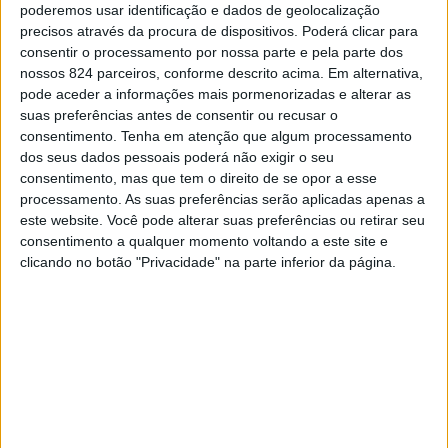
poderemos usar identificação e dados de geolocalização
Basto.
CONTINUAR A LER
precisos através da procura de dispositivos. Poderá clicar para
consentir o processamento por nossa parte e pela parte dos
Mesquita Racing Team
A
não quis ficar de fora e vai
nossos 824 parceiros, conforme descrito acima. Em alternativa,
marcar presença com o número 43 na porta do Renault
More :
Rali Serras de Fafe
pode aceder a informações mais pormenorizadas e alterar as
Clio Rally4, tendo Hugo Mesquita como piloto e Valter
suas preferências antes de consentir ou recusar o
consentimento.
Tenha em atenção que algum processamento
Cardoso como navegador.
dos seus dados pessoais poderá não exigir o seu
Previous post
Next post
consentimento, mas que tem o direito de se opor a esse
Trata-se do regresso do lixense aos ralis, após um
processamento. As suas preferências serão aplicadas apenas a
Amarante F. C. e S. C.
Rota do Românico
interregno desde 2019, quando participou no Rali de
este website. Você pode alterar suas preferências ou retirar seu
Salvadorense
promove
Castelo Branco, mas é, também, o regresso da dupla
consentimento a qualquer momento voltando a este site e
louvados pelos seus
"CANTUSd'Alma
clicando no botão "Privacidade" na parte inferior da página.
Cardoso/Mesquita, que fez equipa em 2017, para
100 anos
Iluminado"
disputar o Campeonato de Portugal de Ralis na categoria
de duas rodas motrizes. O suporte técnico para a
LEAVE A COMMENT
temporada de 2023 ficará a cargo da equipa CRN-F3
Tem de
iniciar a sessão
para publicar um comentário.
Competition.
Em conversa com AMARANTE MAGAZINE, Cardoso
YOU MAY LIKE
afirmou:
“partimos para esta prova inaugural cientes de