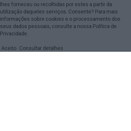
lhes forneceu ou recolhidas por estes a partir da
utilização daqueles serviços. Consente? Para mais
informações sobre cookies e o processamento dos
seus dados pessoais, consulte a nossa Política de
© 2018 Amarante Magazine - Todos os direitos reservados by
digiUP -
Privacidade.
business solutions
Aceito
Consultar detalhes
Política de Privacidade e Cookies
FECHAR
Privacy Overview
This website uses cookies to improve your experience while
you navigate through the website. Out of these, the cookies