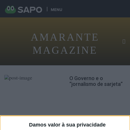
MENU
AMARANTE
MAGAZINE
O Governo e o
“jornalismo de sarjeta”
EDIÇÃO IMPRESSA
Damos valor à sua privacidade