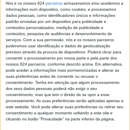
Nós e os nossos 824
parceiros
armazenamos e/ou acedemos a
informações num dispositivo, como cookies, e processamos
dados pessoais, como identificadores únicos e informações
padrão enviadas por um dispositivo para publicidade e
conteúdos personalizados, medição de publicidade e
conteúdos, pesquisa de audiências e desenvolvimento de
serviços.
Com a sua permissão, nós e os nossos parceiros
poderemos usar identificação e dados de geolocalização
MAIS LIDAS
precisos através da procura de dispositivos. Poderá clicar para
consentir o processamento por nossa parte e pela parte dos
nossos 824 parceiros, conforme descrito acima. Em alternativa,
pode aceder a informações mais pormenorizadas e alterar as
Amarante: Câmara inaugura Trilho de Nossa Senhora
suas preferências antes de consentir ou recusar o
do Vau
consentimento.
Tenha em atenção que algum processamento
dos seus dados pessoais poderá não exigir o seu
consentimento, mas que tem o direito de se opor a esse
Tanques e lavadouros públicos:
processamento. As suas preferências serão aplicadas apenas a
ainda se lava à mão em
este website. Você pode alterar suas preferências ou retirar seu
Amarante
consentimento a qualquer momento voltando a este site e
clicando no botão "Privacidade" na parte inferior da página.
Viveiro das Trutas do Marão: