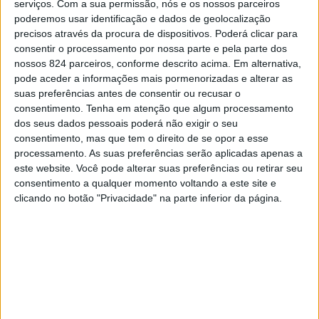
serviços.
Com a sua permissão, nós e os nossos parceiros
no recinto, designadamente.
poderemos usar identificação e dados de geolocalização
,
More :
Baião
Feiras
precisos através da procura de dispositivos. Poderá clicar para
No concelho, realizam-se feiras em Campelo (8 e 23 de
consentir o processamento por nossa parte e pela parte dos
cada mês), Gestaçô (5 e 19 de cada mês) e Santa
nossos 824 parceiros, conforme descrito acima. Em alternativa,
pode aceder a informações mais pormenorizadas e alterar as
Marinha do Zêzere (11 e 25 de cada mês).
Previous post
Next post
suas preferências antes de consentir ou recusar o
consentimento.
Tenha em atenção que algum processamento
Baião: Cartão do
Luís Castro Mendes
Munícipe proporciona
recebe Prémio de
dos seus dados pessoais poderá não exigir o seu
descontos
Poesia Teixeira de
consentimento, mas que tem o direito de se opor a esse
Pascoaes
processamento. As suas preferências serão aplicadas apenas a
este website. Você pode alterar suas preferências ou retirar seu
consentimento a qualquer momento voltando a este site e
LEAVE A COMMENT
clicando no botão "Privacidade" na parte inferior da página.
Tem de
iniciar a sessão
para publicar um comentário.
YOU MAY LIKE