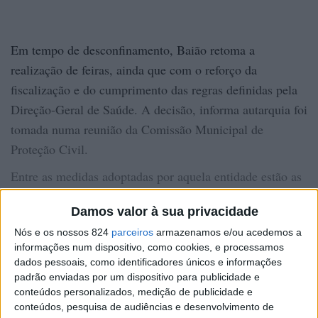
Em tempo de desconfinamento, Baião retoma a
realização de feiras, ainda que com o reforço da
fiscalização e do cumprimento das regras definidas pela
Direção-Geral de Saúde. A decisão, informa autarquia foi
tomada numa reunião da Comissão Municipal de
Proteção Civil.
Entre as medidas adoptadas por aquela entidade estão as
que prevêem o atendendimento, em simultâneo, a apenas
Damos valor à sua privacidade
dois clientes; a redução em 25 por cento do número de
Nós e os nossos 824
parceiros
armazenamos e/ou acedemos a
pessoas que podem permanecer no recinto da feira e a
informações num dispositivo, como cookies, e processamos
obrigatoriedade pelo respeito integral dos planos de
dados pessoais, como identificadores únicos e informações
contingência das feiras, que preveem colocação de
padrão enviadas por um dispositivo para publicidade e
conteúdos personalizados, medição de publicidade e
pontos de higienização de mãos, uso de máscara e
CONTINUAR A LER
conteúdos, pesquisa de audiências e desenvolvimento de
circuitos para a circulação das pessoas que se encontram