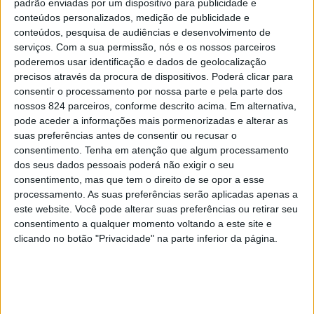
padrão enviadas por um dispositivo para publicidade e
Grupo Valor. Edital: “DIREITO DE
conteúdos personalizados, medição de publicidade e
PREFERÊNCIA”
conteúdos, pesquisa de audiências e desenvolvimento de
serviços.
Com a sua permissão, nós e os nossos parceiros
poderemos usar identificação e dados de geolocalização
precisos através da procura de dispositivos. Poderá clicar para
consentir o processamento por nossa parte e pela parte dos
nossos 824 parceiros, conforme descrito acima. Em alternativa,
ÚLTIMAS
pode aceder a informações mais pormenorizadas e alterar as
suas preferências antes de consentir ou recusar o
consentimento.
Tenha em atenção que algum processamento
Grupo Valor. Edital: “DIREITO DE PREFERÊNCIA”
dos seus dados pessoais poderá não exigir o seu
6 de Agosto, 2026
consentimento, mas que tem o direito de se opor a esse
processamento. As suas preferências serão aplicadas apenas a
este website. Você pode alterar suas preferências ou retirar seu
Amarante quer ser Capital
consentimento a qualquer momento voltando a este site e
da Cultura em 2028
clicando no botão "Privacidade" na parte inferior da página.
“Conversas sobre Teixeira
de Pascoaes” destaca
investigação sobre o
espólio do escritor