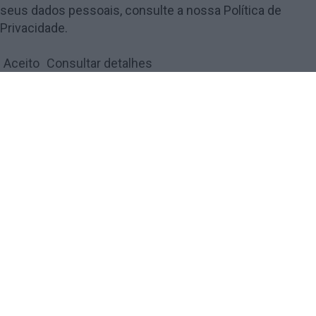
seus dados pessoais, consulte a nossa Política de
© 2018 Amarante Magazine - Todos os direitos reservados by
digiUP -
Privacidade.
business solutions
Aceito
Consultar detalhes
Política de Privacidade e Cookies
FECHAR
Privacy Overview
This website uses cookies to improve your experience while
you navigate through the website. Out of these, the cookies
that are categorized as necessary are stored on your browser
as they are essential for the working of basic functionalities
of the website. We also use third-party cookies that help us