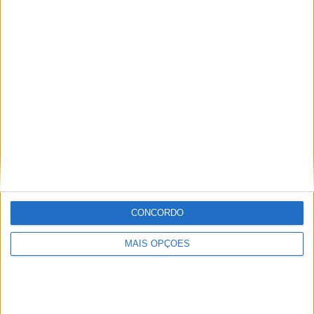
e Sousa
Cristiano Duarte é o novo
presidente da Associação
Desportiva de Amarante
EMPRESAS
Grupo Valor. Edital: “DIREITO DE PREFERÊNCIA”
CONCORDO
MAIS OPÇÕES
Tâmega e Sousa: IET
promove Idea Camp para
transformar ideias em
projetos de impacto