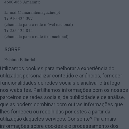
4600-088 Amarante
E:
mail@amarantemagazine.pt
T:
910 434 397
(chamada para a rede móvel nacional)
T:
255 134 014
(chamada para a rede fixa nacional)
SOBRE
Estatuto Editorial
Ficha Técnica
Utilizamos cookies para melhorar a experiência do
utilizador, personalizar conteúdo e anúncios, fornecer
Política de Privacidade
funcionalidades de redes sociais e analisar o tráfego
Termos e Condições
nos websites. Partilhamos informações com os nossos
Publicidade
parceiros de redes sociais, de publicidade e de análise,
Contactos
que as podem combinar com outras informações que
lhes forneceu ou recolhidas por estes a partir da
utilização daqueles serviços. Consente? Para mais
informações sobre cookies e o processamento dos