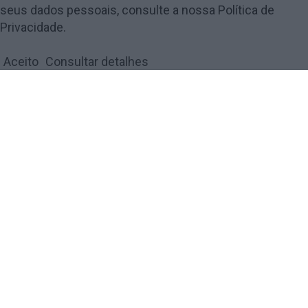
seus dados pessoais, consulte a nossa Política de
© 2018 Amarante Magazine - Todos os direitos reservados by
digiUP -
Privacidade.
business solutions
Aceito
Consultar detalhes
Política de Privacidade e Cookies
FECHAR
Privacy Overview
This website uses cookies to improve your experience while
you navigate through the website. Out of these, the cookies
that are categorized as necessary are stored on your browser
as they are essential for the working of basic functionalities
of the website. We also use third-party cookies that help us