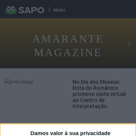
MENU
AMARANTE
MAGAZINE
No Dia dos Museus:
Rota do Românico
promove visita virtual
ao Centro de
Interpretação
Damos valor à sua privacidade