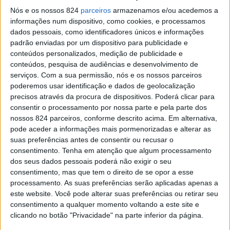
Nós e os nossos 824
parceiros
armazenamos e/ou acedemos a
EDIÇÃO IMPRESSA
informações num dispositivo, como cookies, e processamos
dados pessoais, como identificadores únicos e informações
padrão enviadas por um dispositivo para publicidade e
conteúdos personalizados, medição de publicidade e
conteúdos, pesquisa de audiências e desenvolvimento de
serviços.
Com a sua permissão, nós e os nossos parceiros
poderemos usar identificação e dados de geolocalização
precisos através da procura de dispositivos. Poderá clicar para
consentir o processamento por nossa parte e pela parte dos
nossos 824 parceiros, conforme descrito acima. Em alternativa,
MAIS LIDAS
pode aceder a informações mais pormenorizadas e alterar as
suas preferências antes de consentir ou recusar o
consentimento.
Tenha em atenção que algum processamento
dos seus dados pessoais poderá não exigir o seu
Amarante: Câmara inaugura Trilho de Nossa Senhora
consentimento, mas que tem o direito de se opor a esse
do Vau
processamento. As suas preferências serão aplicadas apenas a
este website. Você pode alterar suas preferências ou retirar seu
Tanques e lavadouros públicos:
consentimento a qualquer momento voltando a este site e
ainda se lava à mão em
clicando no botão "Privacidade" na parte inferior da página.
Amarante