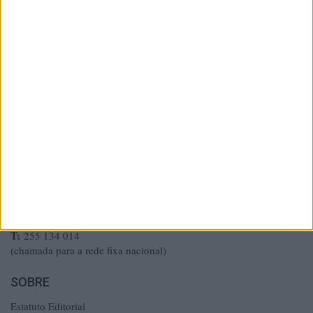
MIXMÉDIA – Lara Luís, Lda.
Rua Mário Cal Brandão, 418
4600-088 Amarante
E:
mail@amarantemagazine.pt
T:
910 434 397
(chamada para a rede móvel nacional)
T:
255 134 014
(chamada para a rede fixa nacional)
SOBRE
Estatuto Editorial