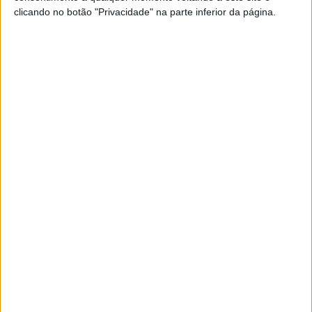
clicando no botão "Privacidade" na parte inferior da página.
MAIS LIDAS
Tanques e lavadouros públicos: ainda se lava à mão
em Amarante
Viveiro das Trutas do Marão:
do muito que a serra tem de
bom
Baião organiza Feira do
Fumeiro, do Cozido à
Portuguesa e dos Vinhos