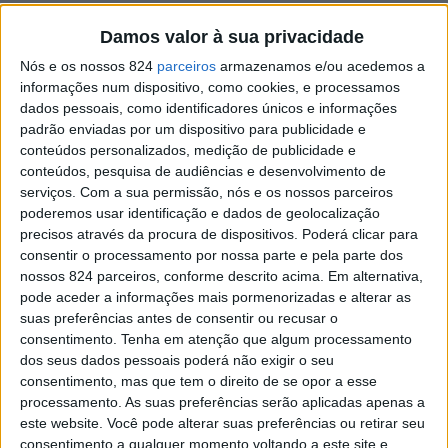
Damos valor à sua privacidade
Nós e os nossos 824
parceiros
armazenamos e/ou acedemos a
Baião canta as Janeiras no dia 28
informações num dispositivo, como cookies, e processamos
dados pessoais, como identificadores únicos e informações
padrão enviadas por um dispositivo para publicidade e
conteúdos personalizados, medição de publicidade e
Amarante: Universidade Sénior vai cantar as Janeiras
conteúdos, pesquisa de audiências e desenvolvimento de
a idosos isolados
serviços.
Com a sua permissão, nós e os nossos parceiros
poderemos usar identificação e dados de geolocalização
precisos através da procura de dispositivos. Poderá clicar para
consentir o processamento por nossa parte e pela parte dos
nossos 824 parceiros, conforme descrito acima. Em alternativa,
Amarante canta as Janeiras a 29
pode aceder a informações mais pormenorizadas e alterar as
suas preferências antes de consentir ou recusar o
consentimento.
Tenha em atenção que algum processamento
dos seus dados pessoais poderá não exigir o seu
consentimento, mas que tem o direito de se opor a esse
processamento. As suas preferências serão aplicadas apenas a
EDIÇÃO IMPRESSA
este website. Você pode alterar suas preferências ou retirar seu
consentimento a qualquer momento voltando a este site e