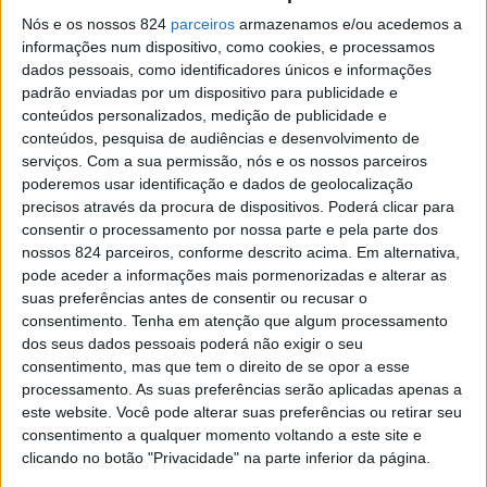
Nós e os nossos 824
parceiros
armazenamos e/ou acedemos a
informações num dispositivo, como cookies, e processamos
dados pessoais, como identificadores únicos e informações
padrão enviadas por um dispositivo para publicidade e
conteúdos personalizados, medição de publicidade e
EDIÇÃO IMPRESSA
conteúdos, pesquisa de audiências e desenvolvimento de
serviços.
Com a sua permissão, nós e os nossos parceiros
poderemos usar identificação e dados de geolocalização
precisos através da procura de dispositivos. Poderá clicar para
consentir o processamento por nossa parte e pela parte dos
nossos 824 parceiros, conforme descrito acima. Em alternativa,
MAIS LIDAS
pode aceder a informações mais pormenorizadas e alterar as
suas preferências antes de consentir ou recusar o
consentimento.
Tenha em atenção que algum processamento
dos seus dados pessoais poderá não exigir o seu
Tanques e lavadouros públicos: ainda se lava à mão
consentimento, mas que tem o direito de se opor a esse
em Amarante
processamento. As suas preferências serão aplicadas apenas a
este website. Você pode alterar suas preferências ou retirar seu
consentimento a qualquer momento voltando a este site e
Viveiro das Trutas do Marão:
clicando no botão "Privacidade" na parte inferior da página.
do muito que a serra tem de