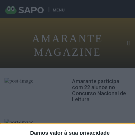
MENU
AMARANTE
MAGAZINE
Amarante participa
com 22 alunos no
Concurso Nacional de
Leitura
UF Amarante lamenta ausência da “Festa do Livro”
Damos valor à sua privacidade