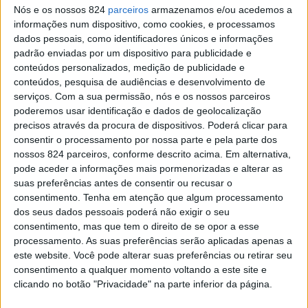
Nós e os nossos 824
parceiros
armazenamos e/ou acedemos a
informações num dispositivo, como cookies, e processamos
dados pessoais, como identificadores únicos e informações
padrão enviadas por um dispositivo para publicidade e
conteúdos personalizados, medição de publicidade e
conteúdos, pesquisa de audiências e desenvolvimento de
serviços.
Com a sua permissão, nós e os nossos parceiros
poderemos usar identificação e dados de geolocalização
precisos através da procura de dispositivos. Poderá clicar para
MAIS LIDAS
consentir o processamento por nossa parte e pela parte dos
nossos 824 parceiros, conforme descrito acima. Em alternativa,
pode aceder a informações mais pormenorizadas e alterar as
suas preferências antes de consentir ou recusar o
Amarante: Câmara inaugura Trilho de Nossa Senhora
consentimento.
Tenha em atenção que algum processamento
do Vau
dos seus dados pessoais poderá não exigir o seu
consentimento, mas que tem o direito de se opor a esse
processamento. As suas preferências serão aplicadas apenas a
Tanques e lavadouros públicos:
este website. Você pode alterar suas preferências ou retirar seu
ainda se lava à mão em
consentimento a qualquer momento voltando a este site e
Amarante
clicando no botão "Privacidade" na parte inferior da página.