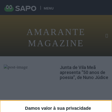
MENU
AMARANTE
MAGAZINE
Junta de Vila Meã
apresenta “50 anos de
poesia”, de Nuno Júdice
Damos valor à sua privacidade
EDIÇÃO IMPRESSA