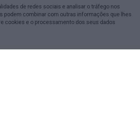
lidades de redes sociais e analisar o tráfego nos
e as podem combinar com outras informações que lhes
obre cookies e o processamento dos seus dados
t are categorized as necessary are stored on your browser as
lyze and understand how you use this website. These cookies