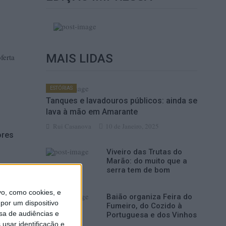
MAIS LIDAS
ferta
ESTÓRIAS
Tanques e lavadouros públicos: ainda se
lava à mão em Amarante
Rui Casanova
10 de Janeiro, 2025
ores
Viveiro das Trutas do
Marão: do muito que a
serra tem de bom
o, como cookies, e
Baião organiza Feira do
por um dispositivo
Fumeiro, do Cozido à
” no
sa de audiências e
Portuguesa e dos Vinhos
usar identificação e