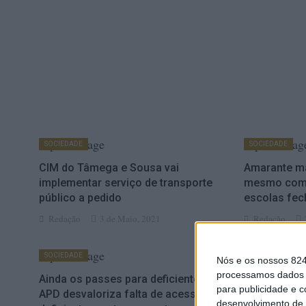
SOCIEDADE
SOCIEDADE
CIM do Tâmega e Sousa vai
Amarante m
implementar serviço de transporte
mesmo com 
público a pedido
escolas fe
Redação
3 de Maio, 2021
Redação
SOCIEDADE
ESTÓRIAS
Nós e os nossos 82
processamos dados p
Ainda os passes para deficientes:
Passes para
para publicidade e 
APD desvaloriza falta de acesso de
Lemos reag
desenvolvimento de 