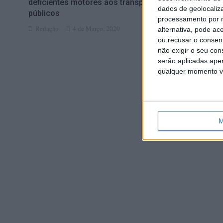
deficientes motores aos transportes
perplexidad
dados de geolocaliza
públicos
Redação
processamento por n
Redação
4 de Março, 2020
alternativa, pode ac
ou recusar o consen
não exigir o seu co
serão aplicadas apen
qualquer momento vol
M