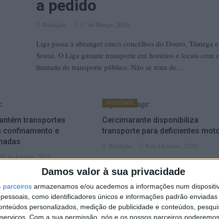
a pedido
Redação
17 de Março, 2026
Liga passa a abranger cinco concelhos do Douro, Tâmega e
Sousa. O Liga garante transporte em horários e locais com o
limitada de transporte público. Não se trata de...
SOCIEDADE
antém transportes
Cercimarante disponibiliza
confinamento e
transporte para deficientes mot
chadas
Redação
9 de Outubro, 2020
24 de Janeiro, 2021
Damos valor à sua privacidade
SOCIEDADE
4
parceiros
armazenamos e/ou acedemos a informações num dispositiv
essoais, como identificadores únicos e informações padrão enviadas 
 deficientes: Rosa
Cercimarante “não faz de conta
conteúdos personalizados, medição de publicidade e conteúdos, pesqui
e com “indignação e
transporte de deficientes
serviços.
Com a sua permissão, nós e os nossos parceiros poderemos 