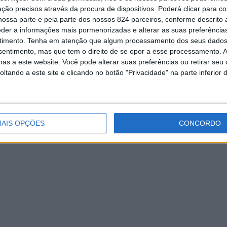
e”
Redação
17 de Fevereiro, 2020
ção precisos através da procura de dispositivos. Poderá clicar para co
24 de Fevereiro, 2020
ossa parte e pela parte dos nossos 824 parceiros, conforme descrito
eder a informações mais pormenorizadas e alterar as suas preferência
timento.
Tenha em atenção que algum processamento dos seus dados
nsentimento, mas que tem o direito de se opor a esse processamento. A
as a este website. Você pode alterar suas preferências ou retirar seu
tando a este site e clicando no botão "Privacidade" na parte inferior 
AIS OPÇÕES
CONCORDO