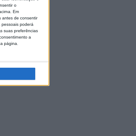
nsentir o
 acima. Em
s antes de consentir
 pessoais poderá
s suas preferências
 consentimento a
da página.