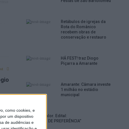
ensa
Festas de São Bartolomeu
Retábulos de igrejas da
te,
Rota do Românico
e
recebem obras de
conservação e restauro
o.
as
ub-
HÁ FEST! traz Diogo
Piçarra a Amarante
st
ógio
 à
Amarante: Câmara investe
1 milhão no estádio
municipal
o, como cookies, e
om
Grupo Valor. Edital:
por um dispositivo
“DIREITO DE PREFERÊNCIA”
s
sa de audiências e
usar identificação e