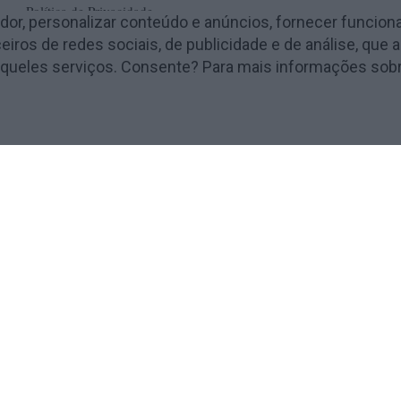
Política de Privacidade
ador, personalizar conteúdo e anúncios, fornecer funciona
Termos e Condições
iros de redes sociais, de publicidade e de análise, qu
Publicidade
o daqueles serviços. Consente? Para mais informações s
Contactos
 - business solutions
u navigate through the website. Out of these, the cookies tha
 the website. We also use third-party cookies that help us ana