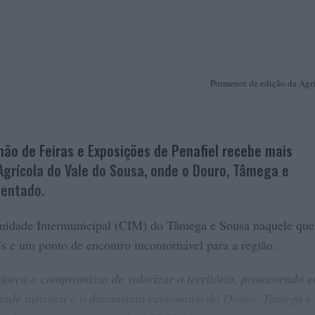
Pormenor de edição da Agri
lhão de Feiras e Exposições de Penafiel recebe mais
Agrícola do Vale do Sousa, onde o Douro, Tâmega e
entado.
munidade Intermunicipal (CIM) do Tâmega e Sousa naquele que
ís e um ponto de encontro incontornável para a região.
orça o compromisso de valorizar o território, promovendo 
idade turística e o dinamismo económico do Douro, Tâmega e