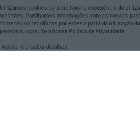
E:
mail@amarantemagazine.pt
Utilizamos cookies para melhorar a experiência do utiliz
T:
910 434 397
websites. Partilhamos informações com os nossos parce
(chamada para a rede móvel nacional)
forneceu ou recolhidas por estes a partir da utilizaçã
T:
255 134 014
pessoais, consulte a nossa Política de Privacidade.
(chamada para a rede fixa nacional)
Aceito
Consultar detalhes
© 2018 Amarante Magazine - Todos os direitos reservados by
digiUP
Política de Privacidade e Cookies
FECHAR
Privacy Overview
This website uses cookies to improve your experience while yo
they are essential for the working of basic functionalities of