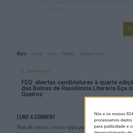
Sousa, junto de milhares de visitantes q
da CIM-TS.
A programação, preparada em estreita co
CO
Baião, Castelo de Paiva, Celorico de Bast
Ferreira, Penafiel e Resende –, vai dar a 
Durante os dez dias de certame, não falta
,
,
,
More :
Agrival
Douro
Penafiel
Tâmega e Sousa
de vinhos, com realce para os vinhos verd
regiões demarcadas de vinho verde se situ
Previous post
principal produtor e exportador do país.
FEQ: abertas candidaturas à quarta ediç
A AGRIVAL ocupa uma área superior a 25 m
das Bolsas de Residência Literária Eça d
Queiroz
agricultura e pecuária, mas também a setor
construção e o imobiliário, a gastronomia, 
Nós e os nossos 82
LEAVE A COMMENT
Para além da vertente expositiva, o evento
processamos dados p
Tem de
iniciar a sessão
para publicar um comentário.
espetáculos musicais, a Mostra de Gastron
para publicidade e 
desenvolvimento de 