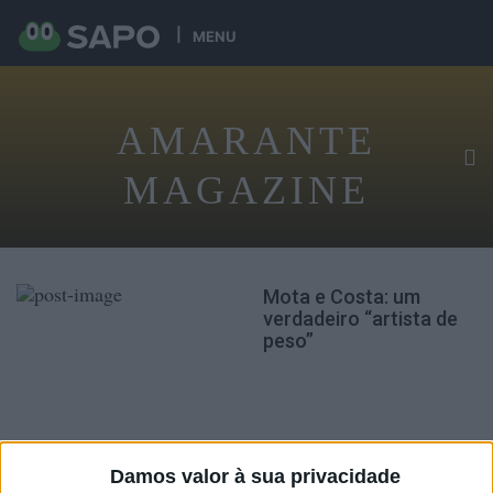
MENU
AMARANTE
MAGAZINE
Mota e Costa: um
verdadeiro “artista de
peso”
Damos valor à sua privacidade
EDIÇÃO IMPRESSA