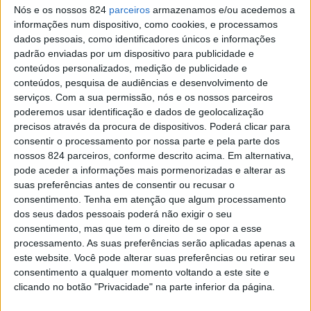
Nós e os nossos 824
parceiros
armazenamos e/ou acedemos a
informações num dispositivo, como cookies, e processamos
dados pessoais, como identificadores únicos e informações
padrão enviadas por um dispositivo para publicidade e
conteúdos personalizados, medição de publicidade e
conteúdos, pesquisa de audiências e desenvolvimento de
serviços.
Com a sua permissão, nós e os nossos parceiros
poderemos usar identificação e dados de geolocalização
precisos através da procura de dispositivos. Poderá clicar para
MAIS LIDAS
consentir o processamento por nossa parte e pela parte dos
nossos 824 parceiros, conforme descrito acima. Em alternativa,
pode aceder a informações mais pormenorizadas e alterar as
suas preferências antes de consentir ou recusar o
Amarante: Câmara inaugura Trilho de Nossa Senhora
consentimento.
Tenha em atenção que algum processamento
do Vau
dos seus dados pessoais poderá não exigir o seu
consentimento, mas que tem o direito de se opor a esse
processamento. As suas preferências serão aplicadas apenas a
Tanques e lavadouros públicos:
este website. Você pode alterar suas preferências ou retirar seu
ainda se lava à mão em
consentimento a qualquer momento voltando a este site e
Amarante
clicando no botão "Privacidade" na parte inferior da página.