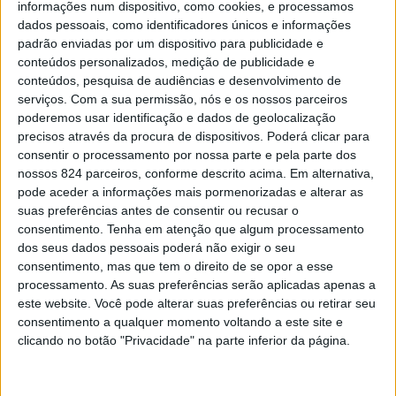
informações num dispositivo, como cookies, e processamos
EDIÇÃO IMPRESSA
dados pessoais, como identificadores únicos e informações
padrão enviadas por um dispositivo para publicidade e
conteúdos personalizados, medição de publicidade e
conteúdos, pesquisa de audiências e desenvolvimento de
serviços.
Com a sua permissão, nós e os nossos parceiros
poderemos usar identificação e dados de geolocalização
precisos através da procura de dispositivos. Poderá clicar para
consentir o processamento por nossa parte e pela parte dos
nossos 824 parceiros, conforme descrito acima. Em alternativa,
MAIS LIDAS
pode aceder a informações mais pormenorizadas e alterar as
suas preferências antes de consentir ou recusar o
consentimento.
Tenha em atenção que algum processamento
dos seus dados pessoais poderá não exigir o seu
Amarante: Câmara inaugura Trilho de Nossa Senhora
consentimento, mas que tem o direito de se opor a esse
do Vau
processamento. As suas preferências serão aplicadas apenas a
este website. Você pode alterar suas preferências ou retirar seu
consentimento a qualquer momento voltando a este site e
Tanques e lavadouros públicos:
clicando no botão "Privacidade" na parte inferior da página.
ainda se lava à mão em
Amarante