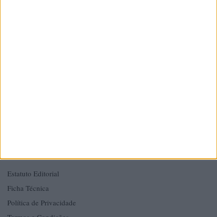
MIXMÉDIA – Lara Luís, Lda.
Rua Mário Cal Brandão, 418
4600-088 Amarante
E:
mail@amarantemagazine.pt
T:
910 434 397
(chamada para a rede móvel nacional)
T:
255 134 014
(chamada para a rede fixa nacional)
SOBRE
Estatuto Editorial
Ficha Técnica
Política de Privacidade