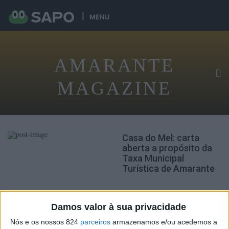
MENU
AMARANTE
MAGAZINE
Casa do Mel: carta
aberta a propósito da
Taxa Municipal
Turística de Amarante
Damos valor à sua privacidade
Nós e os nossos 824
parceiros
armazenamos e/ou acedemos a