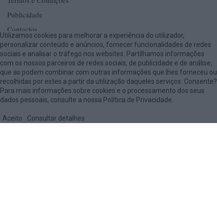
Termos e Condições
Publicidade
Contactos
Utilizamos cookies para melhorar a experiência do utilizador,
personalizar conteúdo e anúncios, fornecer funcionalidades de redes
sociais e analisar o tráfego nos websites. Partilhamos informações
com os nossos parceiros de redes sociais, de publicidade e de análise,
que as podem combinar com outras informações que lhes forneceu ou
recolhidas por estes a partir da utilização daqueles serviços. Consente?
© 2018 Amarante Magazine - Todos os direitos reservados by
digiUP -
Para mais informações sobre cookies e o processamento dos seus
dados pessoais, consulte a nossa Política de Privacidade.
business solutions
Aceito
Consultar detalhes
Política de Privacidade e Cookies
FECHAR