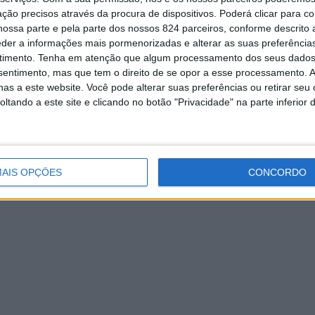
ção precisos através da procura de dispositivos. Poderá clicar para co
ossa parte e pela parte dos nossos 824 parceiros, conforme descrito
eder a informações mais pormenorizadas e alterar as suas preferência
timento.
Tenha em atenção que algum processamento dos seus dados
nsentimento, mas que tem o direito de se opor a esse processamento. A
as a este website. Você pode alterar suas preferências ou retirar seu
Ovelha limpam margens
Ensino superior: UTAD tem 37
tando a este site e clicando no botão "Privacidade" na parte inferior 
opções de escolha
re Teixeira
Redação
26 de Julho, 2023
, 2019
AIS OPÇÕES
CONCORDO