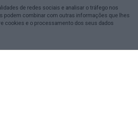
lidades de redes sociais e analisar o tráfego nos
e as podem combinar com outras informações que lhes
obre cookies e o processamento dos seus dados
t are categorized as necessary are stored on your browser as
lyze and understand how you use this website. These cookies