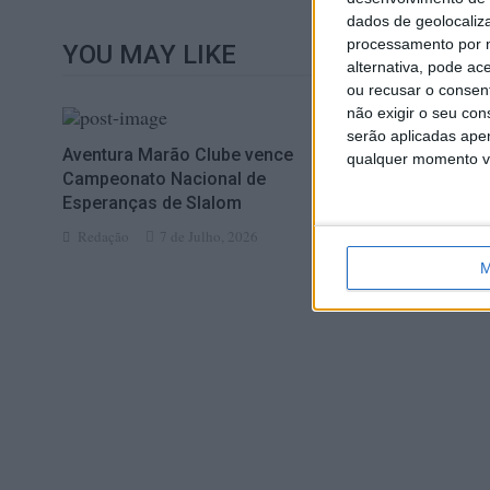
dados de geolocaliza
processamento por n
YOU MAY LIKE
alternativa, pode ac
ou recusar o consen
não exigir o seu co
serão aplicadas apen
Aventura Marão Clube vence
Amigos do 
qualquer momento vol
Campeonato Nacional de
do rio
Esperanças de Slalom
Paulo Alexand
Redação
7 de Julho, 2026
21 de Outubro
M