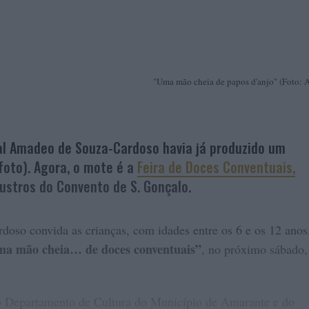
"Uma mão cheia de papos d'anjo" (Foto: 
al Amadeo de Souza-Cardoso havia já produzido um
 foto). Agora, o mote é a
Feira de Doces Conventuais,
austros do Convento de S. Gonçalo.
o convida as crianças, com idades entre os 6 e os 12 anos
a mão cheia… de doces conventuais”
, no próximo sábado,
o Departamento de Cultura do Município de Amarante e do