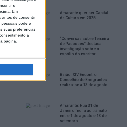
nsentir o
 acima. Em
Amarante quer ser Capital
s antes de consentir
da Cultura em 2028
 pessoais poderá
s suas preferências
 consentimento a
“Conversas sobre Teixeira
da página.
de Pascoaes” destaca
investigação sobre o
espólio do escritor
Baião: XIV Encontro
Concelhio de Emigrantes
realiza-se a 13 de agosto
Amarante: Rua 31 de
Janeiro fecha ao trânsito
entre 1 de agosto e 13 de
setembro