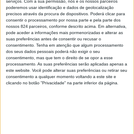
serviços.
Com a sua permissão, nós e os nossos parceiros
poderemos usar identificação e dados de geolocalização
“Há paixões que duram uma vida inteira. A de Miguel
,
More :
Casa da Granja
Exposições
precisos através da procura de dispositivos. Poderá clicar para
Louro começou cedo, quando ainda em tenra idade
consentir o processamento por nossa parte e pela parte dos
teimava em registar os momentos e locais que
nossos 824 parceiros, conforme descrito acima. Em alternativa,
pode aceder a informações mais pormenorizadas e alterar as
despertavam o seu interesse com uma máquina
suas preferências antes de consentir ou recusar o
fotográfica analógica. Movido por esta força maior
Previous post
Next post
consentimento.
Tenha em atenção que algum processamento
capturou instantes únicos, detalhes, rostos e locais por
dos seus dados pessoais poderá não exigir o seu
Covid-19: Amarante
Amarante mantém
consentimento, mas que tem o direito de se opor a esse
todo o mundo. Mais do que uma forma de resistir ao
testa 335 membros
transportes mesmo
processamento. As suas preferências serão aplicadas apenas a
das mesas de voto
com confinamento e
tempo e preservar a memória destes momentos fugazes,
este website. Você pode alterar suas preferências ou retirar seu
para as Presidenciais
escolas fechadas
a fotografia de Miguel Louro é uma forma nobre e única
consentimento a qualquer momento voltando a este site e
clicando no botão "Privacidade" na parte inferior da página.
de partilhar o modo como vê o mundo”, lê-se no texto de
apresentação da mostra
LEAVE A COMMENT
Tem de
iniciar a sessão
para publicar um comentário.
“Nas imagens do fotógrafo, capturadas ao longo de 45
anos, acrescenta-se, há um humanismo latente, um
YOU MAY LIKE
respeito profundo pela memória e tradição e uma
constante insatisfação na procura de novos desafios,