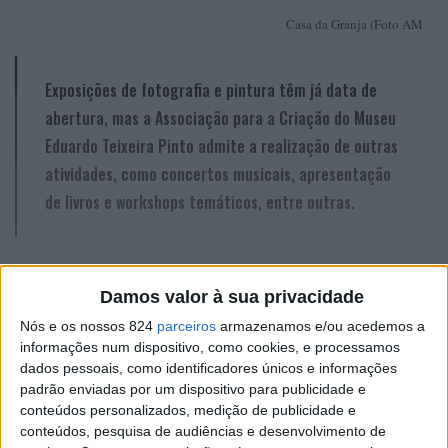
Casa da Granja (Foto AM
Exposições de fotografia e pintura têm já data de
abertura, mas a Associação para a Criação do Museu
Eduardo Teixeira Pinto admite a realização de outras
atividades, como concertos musicais, apresentação
de livros e workshops temáticos, entre outras.
A
CASA DA GRANJA
agendou para 20
Damos valor à sua privacidade
de fevereiro a abertura de uma
exposição de fotografia designada
Nós e os nossos 824
parceiros
armazenamos e/ou acedemos a
informações num dispositivo, como cookies, e processamos
“Miguel Louro, 45 anos de Fotografia”.
dados pessoais, como identificadores únicos e informações
Devido à pandemia não haverá cerimónia de
padrão enviadas por um dispositivo para publicidade e
inauguração, mas o fotógrafo estará presente na tarde
conteúdos personalizados, medição de publicidade e
CONTINUAR A LER
conteúdos, pesquisa de audiências e desenvolvimento de
daquele dia.