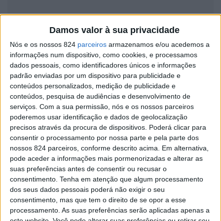
Damos valor à sua privacidade
Nós e os nossos 824
parceiros
armazenamos e/ou acedemos a
informações num dispositivo, como cookies, e processamos
dados pessoais, como identificadores únicos e informações
Valter Cardoso participou pela décima terceira vez
padrão enviadas por um dispositivo para publicidade e
no Rali Terras D’Aboboreira
conteúdos personalizados, medição de publicidade e
conteúdos, pesquisa de audiências e desenvolvimento de
serviços.
Com a sua permissão, nós e os nossos parceiros
poderemos usar identificação e dados de geolocalização
precisos através da procura de dispositivos. Poderá clicar para
consentir o processamento por nossa parte e pela parte dos
nossos 824 parceiros, conforme descrito acima. Em alternativa,
pode aceder a informações mais pormenorizadas e alterar as
suas preferências antes de consentir ou recusar o
consentimento.
Tenha em atenção que algum processamento
dos seus dados pessoais poderá não exigir o seu
consentimento, mas que tem o direito de se opor a esse
processamento. As suas preferências serão aplicadas apenas a
este website. Você pode alterar suas preferências ou retirar seu