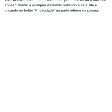
Valter Cardoso e Hugo Mesquita terminam em sexto
consentimento a qualquer momento voltando a este site e
no Rali de Fafe
clicando no botão "Privacidade" na parte inferior da página.
Baja TT Sharish Gin: mais uma prova para Valter
Cardoso