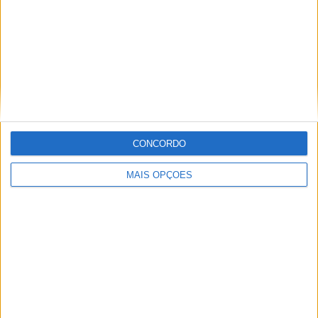
Baja Aragón: Tiago Reis e Valter Cardoso foram os
melhores portugueses em prova
CONCORDO
1
2
MAIS OPÇÕES
EDIÇÃO IMPRESSA