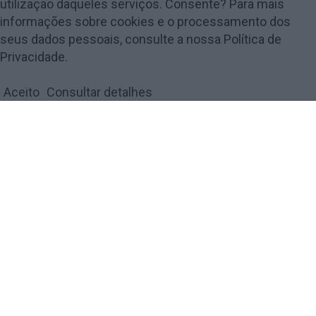
utilização daqueles serviços. Consente? Para mais
informações sobre cookies e o processamento dos
seus dados pessoais, consulte a nossa Política de
© 2018 Amarante Magazine - Todos os direitos reservados by
digiUP -
Privacidade.
business solutions
Aceito
Consultar detalhes
Política de Privacidade e Cookies
FECHAR
Privacy Overview
This website uses cookies to improve your experience while
you navigate through the website. Out of these, the cookies
that are categorized as necessary are stored on your browser