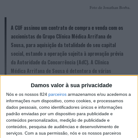
Foto de Jonathan Borba.
A CUF assinou um contrato de compra e venda com os
accionistas do Grupo Clínica Médica Arrifana de
Sousa, para aquisição da totalidade do seu capital
social, estando a operação sujeita à aprovação prévia
da Autoridade da Concorrência (AdC). A Clínica
Médica Arrifana de Sousa é detentora de várias
unidades de saúde nos concelhos do Tâmega e Sousa,
Damos valor à sua privacidade
uma região do norte do país onde residem mais de
Nós e os nossos 824
parceiros
armazenamos e/ou acedemos a
meio milhão de portugueses.
informações num dispositivo, como cookies, e processamos
dados pessoais, como identificadores únicos e informações
padrão enviadas por um dispositivo para publicidade e
A rede CUF, composta por 24 hospitais e clínicas e com
conteúdos personalizados, medição de publicidade e
conteúdos, pesquisa de audiências e desenvolvimento de
uma experiência de 78 anos na prestação de cuidados de
CONTINUAR A LER
serviços.
Com a sua permissão, nós e os nossos parceiros
saúde, fortalece a sua presença na região norte do país