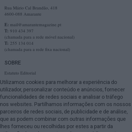
Rua Mário Cal Brandão, 418
4600-088 Amarante
E:
mail@amarantemagazine.pt
T:
910 434 397
(chamada para a rede móvel nacional)
T:
255 134 014
(chamada para a rede fixa nacional)
SOBRE
Estatuto Editorial
Ficha Técnica
Utilizamos cookies para melhorar a experiência do
utilizador, personalizar conteúdo e anúncios, fornecer
Política de Privacidade
funcionalidades de redes sociais e analisar o tráfego
Termos e Condições
nos websites. Partilhamos informações com os nossos
Publicidade
parceiros de redes sociais, de publicidade e de análise,
Contactos
que as podem combinar com outras informações que
lhes forneceu ou recolhidas por estes a partir da