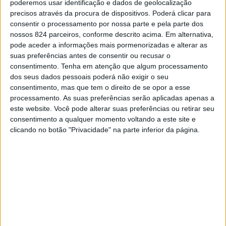
poderemos usar identificação e dados de geolocalização
com a chegada aos concelhos do Tâmega e Sousa, onde
precisos através da procura de dispositivos. Poderá clicar para
,
More :
CUF
Saúde
consentir o processamento por nossa parte e pela parte dos
irá reforçar a oferta de cuidados diferenciados e de
nossos 824 parceiros, conforme descrito acima. Em alternativa,
qualidade na região, colocando-se ao serviço de cada vez
pode aceder a informações mais pormenorizadas e alterar as
mais portugueses, lê-se em nota de imprensa daquele
suas preferências antes de consentir ou recusar o
Previous post
Next post
consentimento.
Tenha em atenção que algum processamento
grupo de saúde.
dos seus dados pessoais poderá não exigir o seu
Penafiel diz sim à
UTAD integra
A concretização desta aquisição, de 100% do capital
consentimento, mas que tem o direito de se opor a esse
Semana Europeia do
estudantes, nacionais
Desporto
e estrangeiros, até
processamento. As suas preferências serão aplicadas apenas a
social da Arrifana de Sousa, ainda dependente da não
dia 21
este website. Você pode alterar suas preferências ou retirar seu
oposição por parte da AdC e cuja notificação prévia será
consentimento a qualquer momento voltando a este site e
efetuada brevemente, está assente na estratégia de
clicando no botão "Privacidade" na parte inferior da página.
LEAVE A COMMENT
expansão e consolidação da CUF, que se mantém firme
na intenção de continuar a chegar a cada vez mais
Tem de
iniciar a sessão
para publicar um comentário.
territórios e pontos do país, consolidando a sua rede
YOU MAY LIKE
integrada de cuidados de saúde a nível nacional, de modo
a responder às necessidades da população e do país.
O Grupo Clínica Médica Arrifana de Sousa iniciou a sua