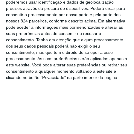
porque serve várias freguesias do concelho e, também,
poderemos usar identificação e dados de geolocalização
CONTINUAR A LER
precisos através da procura de dispositivos. Poderá clicar para
por ser uma importante ligação entre os nossos dois
consentir o processamento por nossa parte e pela parte dos
maiores polos urbanos”, afirmou José Luís Gaspar na
nossos 824 parceiros, conforme descrito acima. Em alternativa,
ocasião.
More :
pode aceder a informações mais pormenorizadas e alterar as
Estrada
suas preferências antes de consentir ou recusar o
O investimento total ascende a 1.389.000 euros.
consentimento.
Tenha em atenção que algum processamento
dos seus dados pessoais poderá não exigir o seu
Previous post
Next post
consentimento, mas que tem o direito de se opor a esse
processamento. As suas preferências serão aplicadas apenas a
Amarante vai ter
Fausto celebra 40
este website. Você pode alterar suas preferências ou retirar seu
novos cursos
anos de “Por Este Rio
consentimento a qualquer momento voltando a este site e
tecnológicos
Acima”
clicando no botão "Privacidade" na parte inferior da página.
LEAVE A COMMENT
Tem de
iniciar a sessão
para publicar um comentário.
YOU MAY LIKE