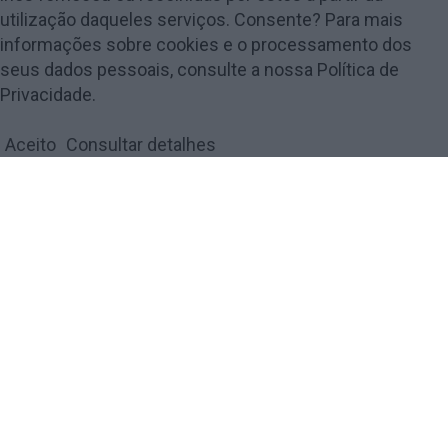
utilização daqueles serviços. Consente? Para mais
informações sobre cookies e o processamento dos
seus dados pessoais, consulte a nossa Política de
© 2018 Amarante Magazine - Todos os direitos reservados by
digiUP -
Privacidade.
business solutions
Aceito
Consultar detalhes
Política de Privacidade e Cookies
FECHAR
Privacy Overview
This website uses cookies to improve your experience while
you navigate through the website. Out of these, the cookies