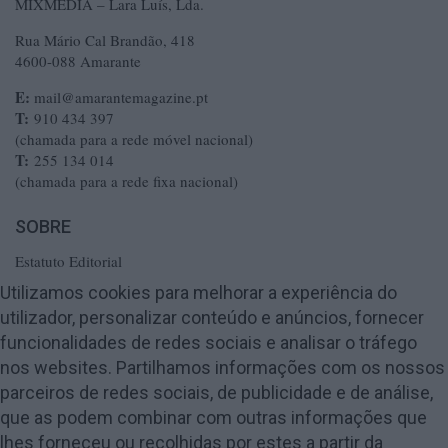
MIXMÉDIA – Lara Luís, Lda.
Rua Mário Cal Brandão, 418
4600-088 Amarante
E:
mail@amarantemagazine.pt
T:
910 434 397
(chamada para a rede móvel nacional)
T:
255 134 014
(chamada para a rede fixa nacional)
SOBRE
Estatuto Editorial
Ficha Técnica
Utilizamos cookies para melhorar a experiência do
utilizador, personalizar conteúdo e anúncios, fornecer
Política de Privacidade
funcionalidades de redes sociais e analisar o tráfego
Termos e Condições
nos websites. Partilhamos informações com os nossos
Publicidade
parceiros de redes sociais, de publicidade e de análise,
Contactos
que as podem combinar com outras informações que
lhes forneceu ou recolhidas por estes a partir da