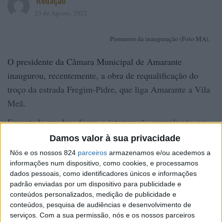
Redação
23 de Agosto, 2022
Pormenor da inauguração (Foto MA).
O presidente da Câmara Municipal de Amarante
inaugurou, recentemente, a obra de requalificação do
troço da estrada Fregim-Pidre, que liga Amarante a Vila
Meã.
Executada em duas fases, a intervenção naquela via, ao
longo de cerca 4,5 quilómetros, consistiu,
Damos valor à sua privacidade
essencialmente, na intervenção no pavimento e no
Nós e os nossos 824
parceiros
armazenamos e/ou acedemos a
traçado, nomeadamente com o alargamento em alguns
informações num dispositivo, como cookies, e processamos
dados pessoais, como identificadores únicos e informações
pontos críticos e com correção em algumas curvas.
padrão enviadas por um dispositivo para publicidade e
conteúdos personalizados, medição de publicidade e
“É com muita satisfação que estamos aqui hoje para
conteúdos, pesquisa de audiências e desenvolvimento de
inaugurar esta obra, reivindicada há décadas, desde logo
serviços.
Com a sua permissão, nós e os nossos parceiros