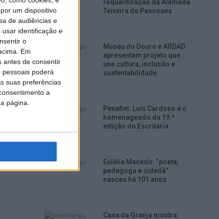
o, como cookies, e
requalificação da Alameda
por um dispositivo
Teixeira de Pascoaes
sa de audiências e
usar identificação e
nsentir o
Museu do Douro e ARDAD
481
 acima. Em
apresentam projeto que
s antes de consentir
une cultura, inclusão e
 pessoais poderá
sustentabilidade
s suas preferências
 consentimento a
da página.
Penafiel: Luís Cardoso é o
homenageado da 19.ª
edição do Escritaria
Eulália Macedo: “poeta,
pedagoga e cidadã”
nasceu há 101 anos
Casa da Granja mostra