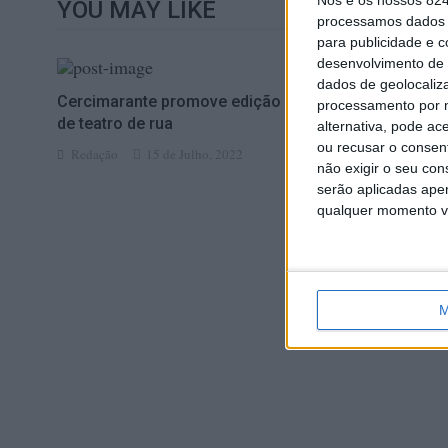
Nós e os nossos 82
YOU MAY LIKE
processamos dados p
para publicidade e 
desenvolvimento de 
dados de geolocaliza
Cercimarante promove edição anual
UTAD invest
processamento por n
de teatro de rua
Precisão no
alternativa, pode ac
ou recusar o consen
Redação
15 de Julho, 2022
Redação
não exigir o seu co
serão aplicadas apen
qualquer momento vol
M