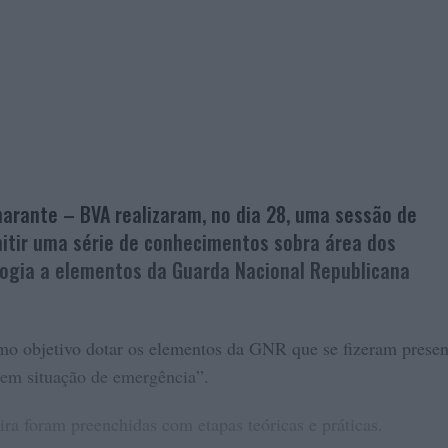
arante – BVA realizaram, no dia 28, uma sessão de
mitir uma série de conhecimentos sobra área dos
logia a elementos da Guarda Nacional Republicana
mo objetivo dotar os elementos da GNR que se fizeram presen
em situação de emergência”.
ra foram preenchidas com etapas teóricas e práticas.