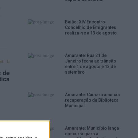
o
e
Baião: XIV Encontro
Concelhio de Emigrantes
realiza-se a 13 de agosto
Amarante: Rua 31 de
st
Janeiro fecha ao trânsito
entre 1 de agosto e 13 de
s de
setembro
tica
Amarante: Câmara anuncia
recuperação da Biblioteca
Municipal
Amarante: Município lança
concurso para a