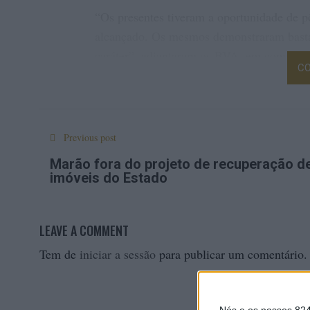
“Os presentes tiveram a oportunidade de p
alcançado. Os mesmos demonstraram basta
caráter”, adiantaram os BVA, em comunic
CO
A corporação conclui que este tipo de ati
agilizadas entre autoridades e bombeiros 
emergência”.
Previous post
Marão fora do projeto de recuperação d
imóveis do Estado
LEAVE A COMMENT
Tem de
iniciar a sessão
para publicar um comentário.