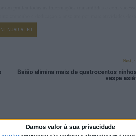
ôr em prática todas as informações transmitidas e com sucess
nte empenho e dedicação e anseiam por mais atividades dest
ado.
NTINUAR A LER
vidade visa “promover uma interligação e comunicação mais
presentes num Teatro de Operações (TO) em situações de
Next po
e
Baião elimina mais de quatrocentos ninho
vespa asiá
Damos valor à sua privacidade