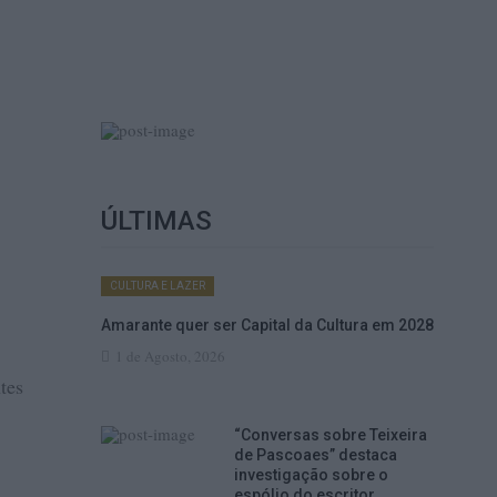
ÚLTIMAS
CULTURA E LAZER
Amarante quer ser Capital da Cultura em 2028
1 de Agosto, 2026
tes
“Conversas sobre Teixeira
de Pascoaes” destaca
investigação sobre o
espólio do escritor